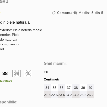
GRU
(2 Comentarii) Media: 5 din 5
din piele naturala
exterior: Piele neteda moale
interior: Piele
ele naturala
,5 cm, cauciuc
ort
Ghid marimi:
EU
38
39
40
Centimetri
e lucratoare
34
35
36
37
38
39
40
21.8
22.5
23.6
24.2
24.8
25.5
26.2
isponibile: