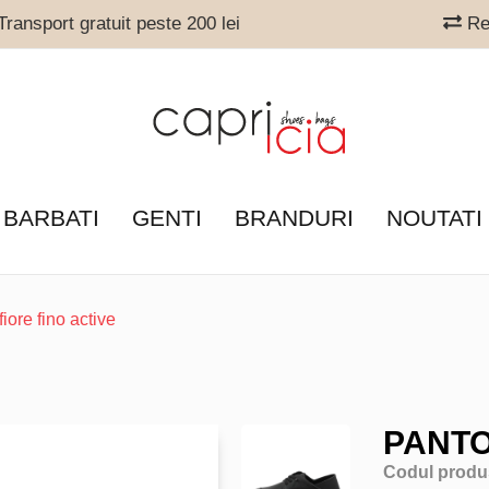
ransport gratuit peste 200 lei
Ret
 BARBATI
GENTI
BRANDURI
NOUTATI
fiore fino active
PANTO
Codul produ