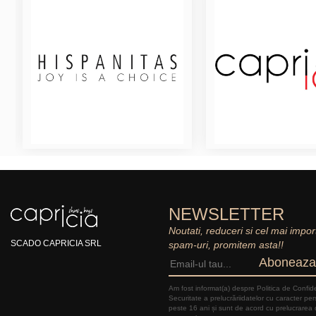
NEWSLETTER
Noutati, reduceri si cel mai impor
SCADO CAPRICIA SRL
spam-uri, promitem asta!!
Aboneaza
Am fost informat(a) despre Politica de Confide
Securitate a prelucrăriidatelor cu caracter pe
peste 16 ani și sunt de acord cu prelucrarea 