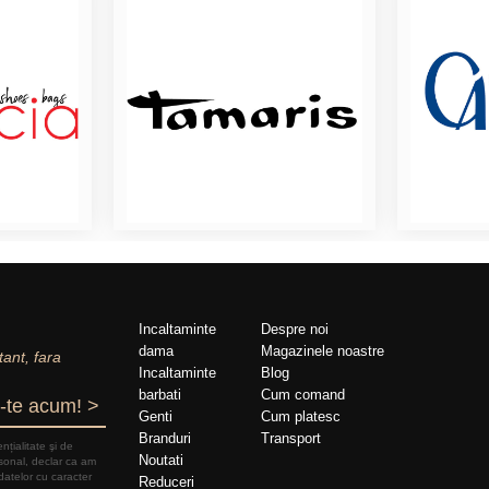
Incaltaminte
Despre noi
dama
Magazinele noastre
tant, fara
Incaltaminte
Blog
barbati
Cum comand
-te acum! >
Genti
Cum platesc
Branduri
Transport
nțialitate şi de
Noutati
rsonal, declar ca am
datelor cu caracter
Reduceri