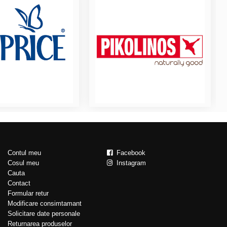
Contul meu
Facebook
Cosul meu
Instagram
Cauta
Contact
Formular retur
Modificare consimtamant
Solicitare date personale
Returnarea produselor