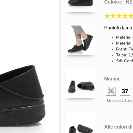
Culoare :
NE
Pantofi dama 
Material 
Material 
Brant: Pi
Talpa: 1
Stil: Conf
Marimi:
36
37
Livrare in 1-2 zil
Alte culori d