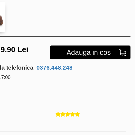
9.90
Lei
Adauga in cos
 telefonica
0376.448.248
17:00