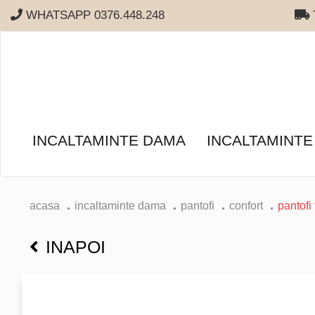
WHATSAPP 0376.448.248
T
INCALTAMINTE DAMA
INCALTAMINTE
acasa
incaltaminte dama
pantofi
confort
pantofi 
INAPOI