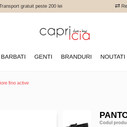
ransport gratuit peste 200 lei
Ret
 BARBATI
GENTI
BRANDURI
NOUTATI
fiore fino active
PANTO
Codul produ