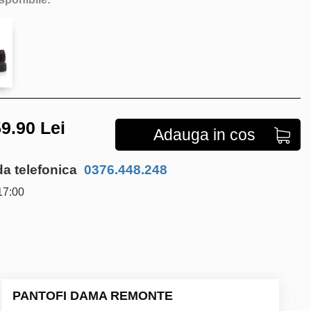
9.90
Lei
Adauga in cos
 telefonica
0376.448.248
17:00
PANTOFI DAMA REMONTE