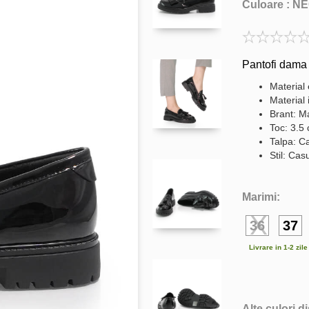
Culoare :
NE
Pantofi dama 
Material 
Material i
Brant: Ma
Toc: 3.5
Talpa: C
Stil: Cas
Marimi:
36
37
Livrare in 1-2 zil
Alte culori d