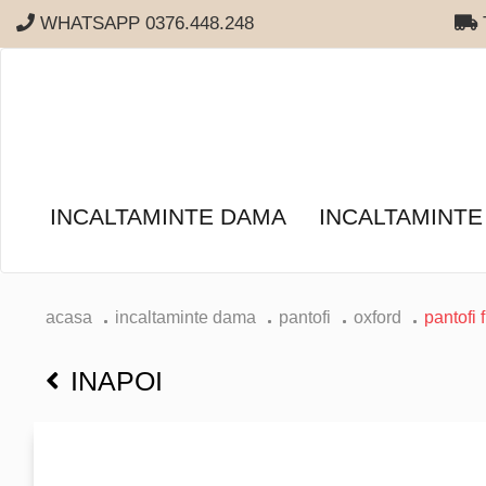
WHATSAPP 0376.448.248
T
INCALTAMINTE DAMA
INCALTAMINTE
acasa
incaltaminte dama
pantofi
oxford
pantofi 
INAPOI