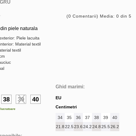
GRU
(0 Comentarii) Media: 0 din 5
din piele naturala
exterior: Piele lacuita
nterior: Material textil
terial textil
 cm
auciuc
ual
Ghid marimi:
EU
38
39
40
Centimetri
e lucratoare
34
35
36
37
38
39
40
21.8
22.5
23.6
24.2
24.8
25.5
26.2
isponibile: