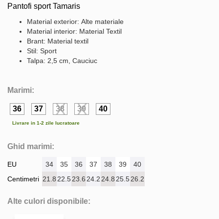
Pantofi sport Tamaris
Material exterior: Alte materiale
Material interior: Material Textil
Brant: Material textil
Stil: Sport
Talpa: 2,5 cm, Cauciuc
Marimi:
36
37
38
39
40
Livrare in 1-2 zile lucratoare
Ghid marimi:
EU
34
35
36
37
38
39
40
Centimetri
21.8
22.5
23.6
24.2
24.8
25.5
26.2
Alte culori disponibile: