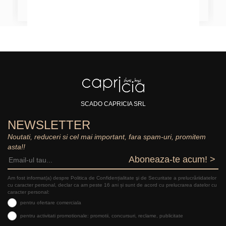
SCADO CAPRICIA SRL
NEWSLETTER
Noutati, reduceri si cel mai important, fara spam-uri, promitem
asta!!
Aboneaza-te acum! >
Am fost informat(a) despre Politica de Confidențialitate şi de Securitate a prelucrăriidatelor
cu caracter personal, declar ca am peste 16 ani și sunt de acord cu prelucrarea datelor cu
caracter personal:
pentru ofertare comerciala
pentru activitati promotionale: promotii, concursuri, reclame, publicitate