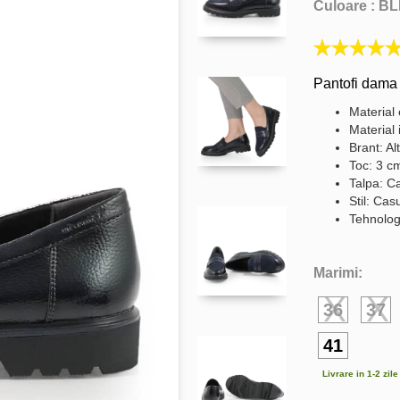
Culoare :
BL
Pantofi dama
Material 
Material 
Brant: Al
Toc: 3 c
Talpa: C
Stil: Cas
Tehnologi
Marimi:
36
37
41
Livrare in 1-2 zil