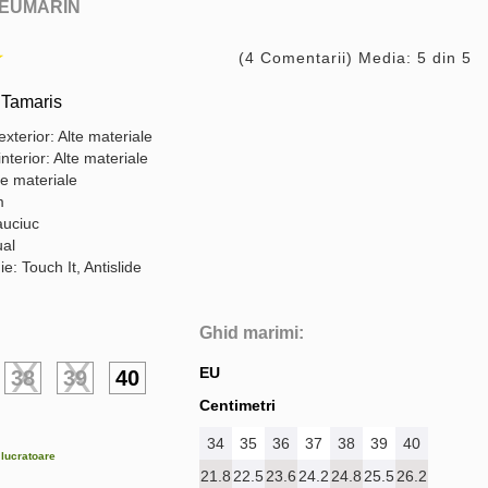
EUMARIN
(4 Comentarii) Media: 5 din 5
 Tamaris
exterior: Alte materiale
interior: Alte materiale
te materiale
m
auciuc
ual
e: Touch It, Antislide
Ghid marimi:
EU
38
39
40
Centimetri
34
35
36
37
38
39
40
e lucratoare
21.8
22.5
23.6
24.2
24.8
25.5
26.2