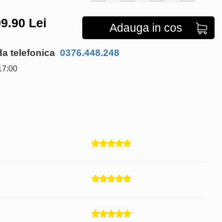
9.90
Lei
Adauga in cos
 telefonica
0376.448.248
17:00