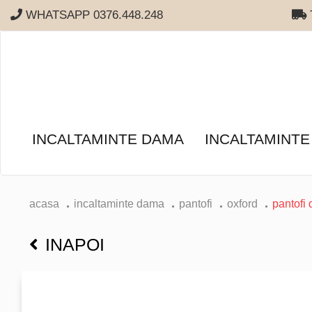
WHATSAPP 0376.448.248
T
INCALTAMINTE DAMA
INCALTAMINTE
acasa
incaltaminte dama
pantofi
oxford
pantofi
INAPOI