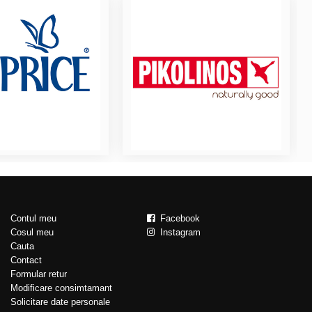
Contul meu
Facebook
Cosul meu
Instagram
Cauta
Contact
Formular retur
Modificare consimtamant
Solicitare date personale