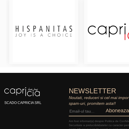
NEWSLETTER
Noutati, reduceri si cel mai impor
SCADO CAPRICIA SRL
spam-uri, promitem asta!!
Aboneaza
Am fost informat(a) despre Politica de Confide
Securitate a prelucrăriidatelor cu caracter pe