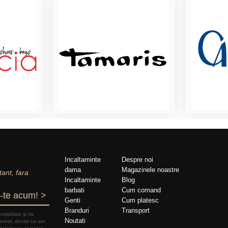
Incaltaminte
Despre noi
dama
Magazinele noastre
tant, fara
Incaltaminte
Blog
barbati
Cum comand
-te acum! >
Genti
Cum platesc
Branduri
Transport
nțialitate şi de
Noutati
rsonal, declar ca am