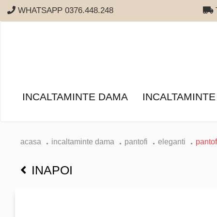
WHATSAPP 0376.448.248
T
INCALTAMINTE DAMA
INCALTAMINTE
acasa
incaltaminte dama
pantofi
eleganti
pantof
INAPOI