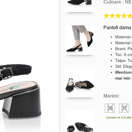
Culoare :
NE
Pantofi dama d
Material 
Material 
Brant: Pi
Toc: 6 c
Talpa: Tu
Stil: Ele
Mentiun
mai mic 
Marimi:
36
37
Livrare in 1-2 zil