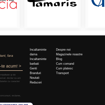
Incaltaminte
Despre noi
dama
Magazinele noastre
tant, fara
Incaltaminte
Blog
barbati
Cum comand
-te acum! >
Genti
Cum platesc
Branduri
Transport
nțialitate şi de
Noutati
rsonal, declar ca am
datelor cu caracter
Reduceri
 concursuri, reclame,