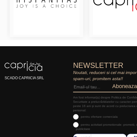
NEWSLETTER
Noutati, reduceri si cel mai impor
SCADO CAPRICIA SRL
spam-uri, promitem asta!!
Aboneaza
Am fost informat(a) despre Politica de Confide
Securitate a prelucrăriidatelor cu caracter pe
peste 16 ani și sunt de acord cu prelucrarea 
personal:
pentru ofertare comerciala
pentru activitati promotionale: promotii,
publicitate