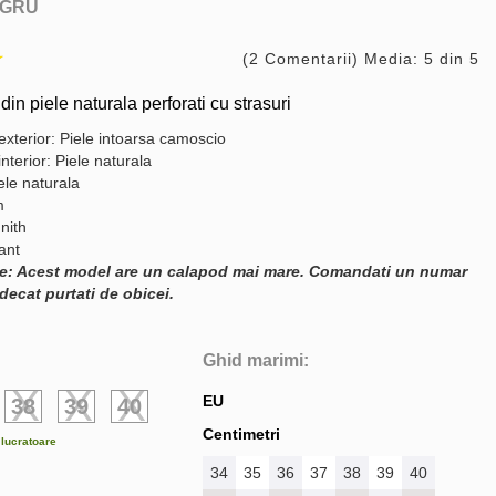
GRU
(2 Comentarii) Media: 5 din 5
in piele naturala perforati cu strasuri
exterior: Piele intoarsa camoscio
interior: Piele naturala
ele naturala
m
nith
gant
e: Acest model are un calapod mai mare. Comandati un numar
decat purtati de obicei.
Ghid marimi:
EU
38
39
40
Centimetri
e lucratoare
34
35
36
37
38
39
40