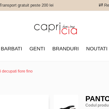
ransport gratuit peste 200 lei
Ret
 BARBATI
GENTI
BRANDURI
NOUTATI
i decupati fiore fino
PANTO
Codul produ