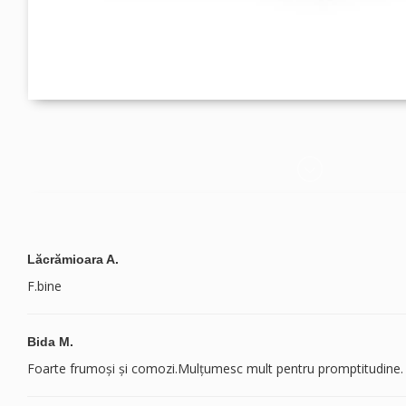
Lăcrămioara A.
F.bine
Bida M.
Foarte frumoși și comozi.Mulțumesc mult pentru promptitudine.