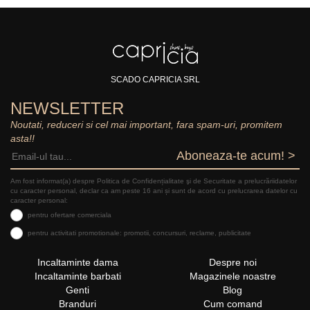
SCADO CAPRICIA SRL
NEWSLETTER
Noutati, reduceri si cel mai important, fara spam-uri, promitem
asta!!
Aboneaza-te acum! >
Am fost informat(a) despre Politica de Confidențialitate şi de Securitate a prelucrăriidatelor
cu caracter personal, declar ca am peste 16 ani și sunt de acord cu prelucrarea datelor cu
caracter personal:
pentru ofertare comerciala
pentru activitati promotionale: promotii, concursuri, reclame, publicitate
Incaltaminte dama
Despre noi
Incaltaminte barbati
Magazinele noastre
Genti
Blog
Branduri
Cum comand