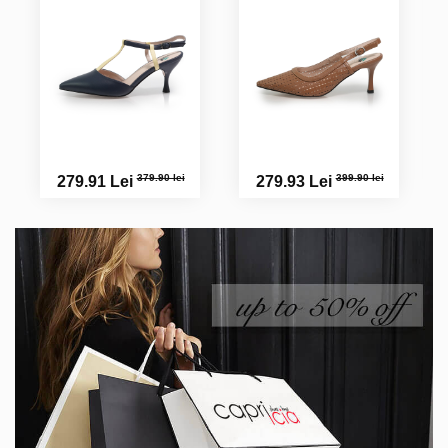
Superbe ⭐️⭐️⭐️⭐️⭐️
Carmem L.
Pantofii sunt superbi . Am cumpărat și pe roșu
Raisa R.
379.90 lei
399.90 lei
279.91 Lei
279.93 Lei
Perfecți! Un model deosebit. M-am îndrăgostit de ei!
Cristina T.
Superbi