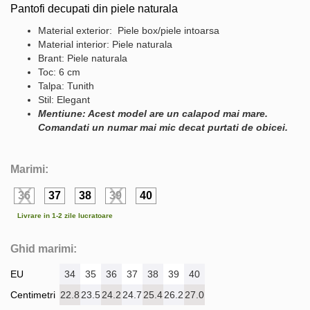
Pantofi decupati din piele naturala
Material exterior: Piele box/piele intoarsa
Material interior: Piele naturala
Brant: Piele naturala
Toc: 6 cm
Talpa: Tunith
Stil: Elegant
Mentiune: Acest model are un calapod mai mare.
Comandati un numar mai mic decat purtati de obicei.
Marimi:
36
37
38
39
40
Livrare in 1-2 zile lucratoare
Ghid marimi:
EU
34
35
36
37
38
39
40
Centimetri
22.8
23.5
24.2
24.7
25.4
26.2
27.0