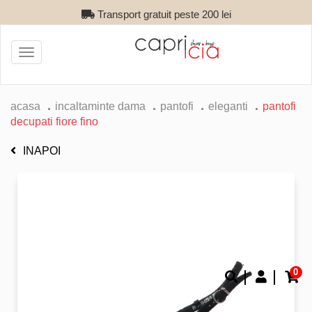
Transport gratuit peste 200 lei
Toggle
navigation
acasa
incaltaminte dama
pantofi
eleganti
pantofi
decupati fiore fino
INAPOI
0