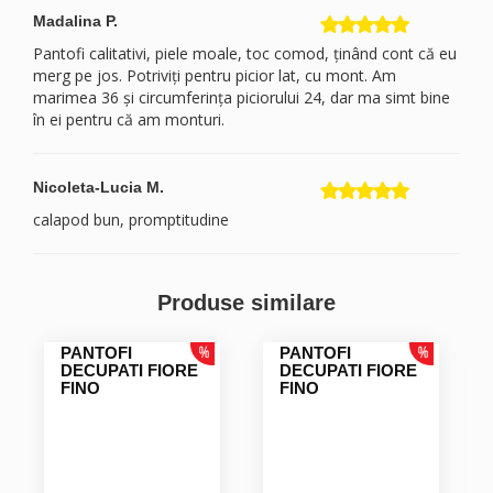
Madalina P.
Pantofi calitativi, piele moale, toc comod, ținând cont că eu
merg pe jos. Potriviți pentru picior lat, cu mont. Am
marimea 36 și circumferința piciorului 24, dar ma simt bine
în ei pentru că am monturi.
Nicoleta-Lucia M.
calapod bun, promptitudine
Nicoleta-Lucia M.
Produse similare
calapod bun, promptitudine
PANTOFI
PANTOFI
DECUPATI FIORE
DECUPATI FIORE
Nicoleta-Lucia M.
FINO
FINO
calapod bun, promptitudine
Ioana R.