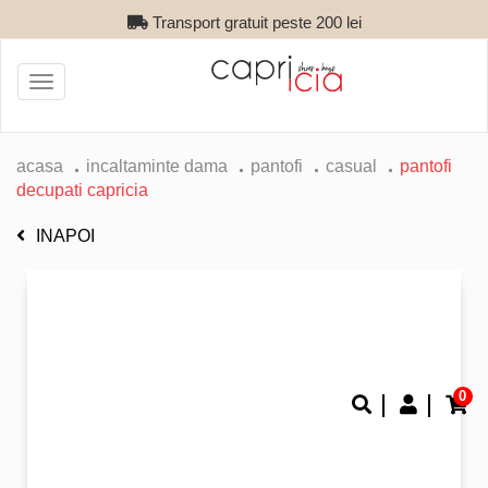
Transport gratuit peste 200 lei
Toggle
navigation
acasa
incaltaminte dama
pantofi
casual
pantofi
decupati capricia
INAPOI
0