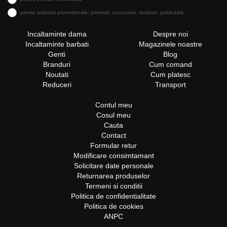
pentru activitati promotionale: promotii, concursuri, reclame, publicitate
Incaltaminte dama
Despre noi
Incaltaminte barbati
Magazinele noastre
Genti
Blog
Branduri
Cum comand
Noutati
Cum platesc
Reduceri
Transport
Contul meu
Cosul meu
Cauta
Contact
Formular retur
Modificare consimtamant
Solicitare date personale
Returnarea produselor
Termeni si conditii
Politica de confidentialitate
Politica de cookies
ANPC