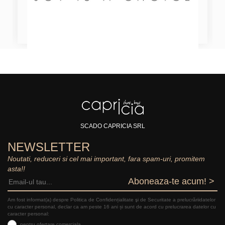
SCADO CAPRICIA SRL
NEWSLETTER
Noutati, reduceri si cel mai important, fara spam-uri, promitem
asta!!
Aboneaza-te acum! >
Am fost informat(a) despre Politica de Confidențialitate şi de Securitate a prelucrăriidatelor
cu caracter personal, declar ca am peste 16 ani și sunt de acord cu prelucrarea datelor cu
caracter personal:
pentru ofertare comerciala