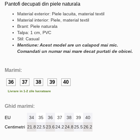
Pantofi decupati din piele naturala
Material exterior: Piele lacuita, material textil
Material interior: Piele, material textil
Brant: Piele naturala
Talpa: 1 cm, PVC
Stil: Casual
Mentiune: Acest model are un calapod mai mic.
Comandati un numar mai mare decat purtati de obicei.
Marimi:
36
37
38
39
40
Livrare in 1-2 zile lucratoare
Ghid marimi:
EU
34
35
36
37
38
39
40
Centimetri
21.8
22.5
23.6
24.2
24.8
25.5
26.2