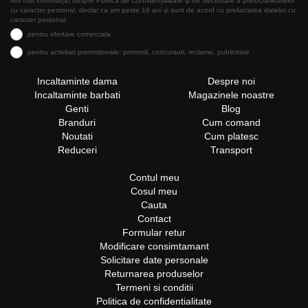
Am fost informat(a) despre Politica de Confidențialitate şi de Securitate a prelucrăriidatelor
cu caracter personal, declar ca am peste 16 ani și sunt de acord cu prelucrarea datelor cu
caracter personal:
pentru ofertare comerciala
pentru activitati promotionale: promotii, concursuri, reclame, publicitate
Incaltaminte dama
Despre noi
Incaltaminte barbati
Magazinele noastre
Genti
Blog
Branduri
Cum comand
Noutati
Cum platesc
Reduceri
Transport
Contul meu
Cosul meu
Cauta
Contact
Formular retur
Modificare consimtamant
Solicitare date personale
Returnarea produselor
Termeni si conditii
Politica de confidentialitate