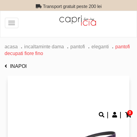
Transport gratuit peste 200 lei
Toggle
navigation
acasa
incaltaminte dama
pantofi
eleganti
pantofi
decupati fiore fino
INAPOI
0