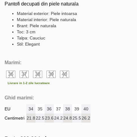
Pantofi decupati din piele naturala
Material exterior: Piele intoarsa
Material interior: Piele naturala
Brant: Piele naturala
Toc: 3 cm
Talpa: Cauciuc
Stil: Elegant
Marimi:
36
37
38
39
40
Livrare in 1-2 zile lucratoare
Ghid marimi:
EU
34
35
36
37
38
39
40
Centimetri
21.8
22.5
23.6
24.2
24.8
25.5
26.2