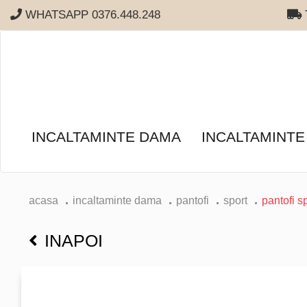
WHATSAPP 0376.448.248
T
INCALTAMINTE DAMA
INCALTAMINTE
acasa
incaltaminte dama
pantofi
sport
pantofi s
INAPOI