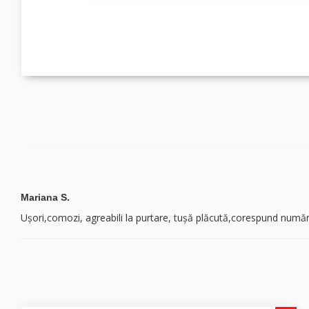
Mariana S.
Ușori,comozi, agreabili la purtare, tușă plăcută,corespund număr