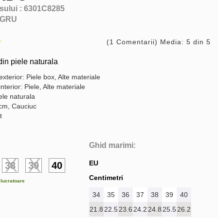
sului :
6301C8285
GRU
(1 Comentarii) Media: 5 din 5
din piele naturala
exterior: Piele box, Alte materiale
interior: Piele, Alte materiale
ele naturala
 cm, Cauciuc
t
Ghid marimi:
EU
38
39
40
Centimetri
e lucratoare
34
35
36
37
38
39
40
21.8
22.5
23.6
24.2
24.8
25.5
26.2