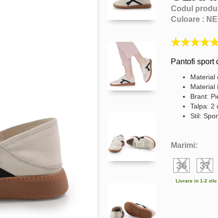
Codul produ
Culoare :
NE
Pantofi sport 
Material 
Material 
Brant: Pi
Talpa: 2
Stil: Spor
Marimi:
36
37
Livrare in 1-2 zil