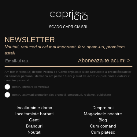
SCADO CAPRICIA SRL
NEWSLETTER
Noutati, reduceri si cel mai important, fara spam-uri, promitem
asta!!
Aboneaza-te acum! >
Am fost informat(a) despre Politica de Confidențialitate şi de Securitate a prelucrăriidatelor
cu caracter personal, declar ca am peste 16 ani și sunt de acord cu prelucrarea datelor cu
caracter personal:
pentru ofertare comerciala
pentru activitati promotionale: promotii, concursuri, reclame, publicitate
Incaltaminte dama
Despre noi
Incaltaminte barbati
Magazinele noastre
Genti
Blog
Branduri
Cum comand
Noutati
Cum platesc