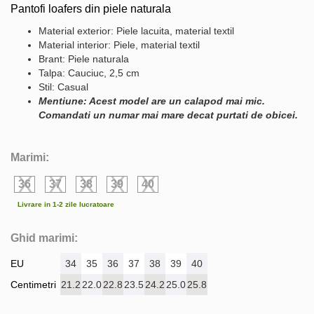
Pantofi loafers din piele naturala
Material exterior: Piele lacuita, material textil
Material interior: Piele, material textil
Brant: Piele naturala
Talpa: Cauciuc, 2,5 cm
Stil: Casual
Mentiune: Acest model are un calapod mai mic.
Comandati un numar mai mare decat purtati de obicei.
Marimi:
36
37
38
39
40
Livrare in 1-2 zile lucratoare
Ghid marimi:
EU
34
35
36
37
38
39
40
Centimetri
21.2
22.0
22.8
23.5
24.2
25.0
25.8