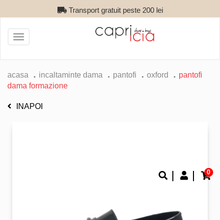
Transport gratuit peste 200 lei
Toggle
navigation
acasa
incaltaminte dama
pantofi
oxford
pantofi
dama formazione
INAPOI
0