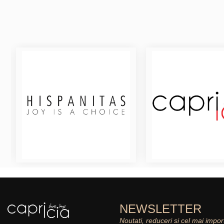
NEWSLETTER
Noutati, reduceri si cel mai impor