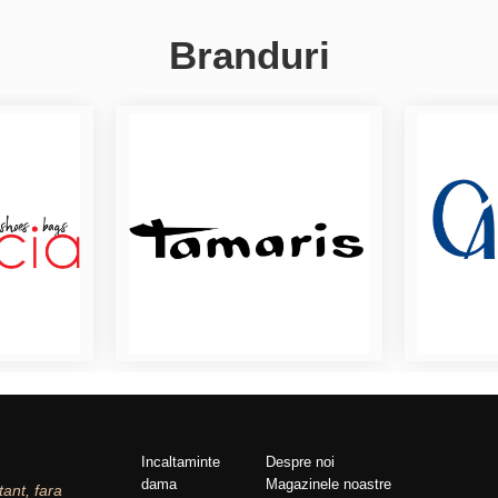
Branduri
Incaltaminte
Despre noi
dama
Magazinele noastre
tant, fara