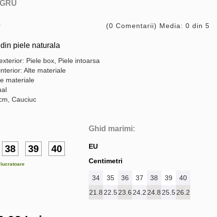
GRU
(0 Comentarii) Media: 0 din 5
din piele naturala
exterior: Piele box, Piele intoarsa
interior: Alte materiale
te materiale
ual
 cm, Cauciuc
Ghid marimi:
EU
38
39
40
Centimetri
e lucratoare
34
35
36
37
38
39
40
21.8
22.5
23.6
24.2
24.8
25.5
26.2