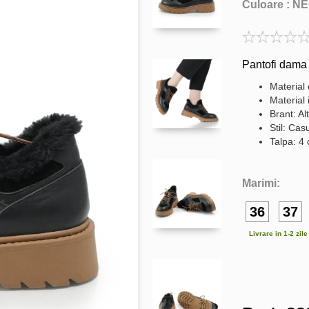
Culoare :
NE
Pantofi dama 
Material 
Material 
Brant: Al
Stil: Cas
Talpa: 4
Marimi:
36
37
Livrare in 1-2 zil