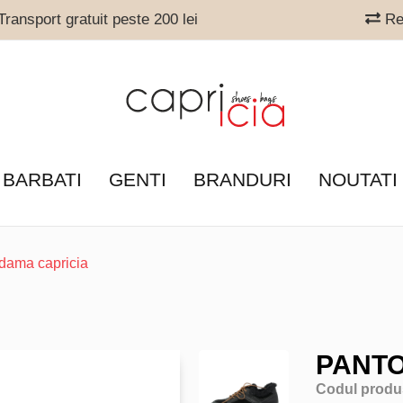
ransport gratuit peste 200 lei
Ret
 BARBATI
GENTI
BRANDURI
NOUTATI
 dama capricia
PANTO
Codul produ