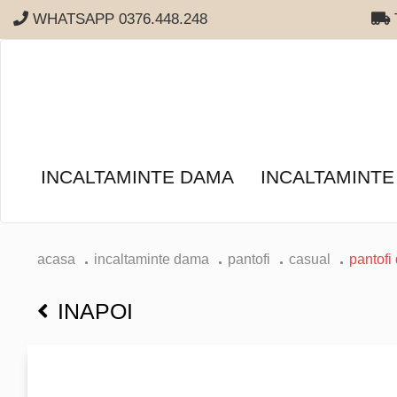
WHATSAPP 0376.448.248
T
INCALTAMINTE DAMA
INCALTAMINTE
acasa
incaltaminte dama
pantofi
casual
pantofi
INAPOI