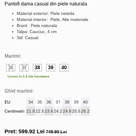
Pantofi dama casual din piele naturala
Material exterior: Piele neteda
Material interior: Piele, Alte materiale
Brant: Piele naturala
Talpa: Cauciuc, 4 cm
Stil: Casual
Marimi:
36
37
38
39
40
Livrare in 1-2 zile lucratoare
Ghid marimi:
EU
34
35
36
37
38
39
40
Centimetri
21.8
22.5
23.6
24.2
24.8
25.5
26.2
Pret:
599.92
Lei
749.90 Lei