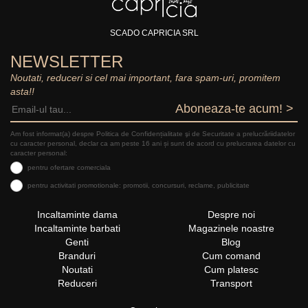
SCADO CAPRICIA SRL
NEWSLETTER
Noutati, reduceri si cel mai important, fara spam-uri, promitem
asta!!
Aboneaza-te acum! >
Am fost informat(a) despre Politica de Confidențialitate şi de Securitate a prelucrăriidatelor
cu caracter personal, declar ca am peste 16 ani și sunt de acord cu prelucrarea datelor cu
caracter personal:
pentru ofertare comerciala
pentru activitati promotionale: promotii, concursuri, reclame, publicitate
Incaltaminte dama
Despre noi
Incaltaminte barbati
Magazinele noastre
Genti
Blog
Branduri
Cum comand
Noutati
Cum platesc
Reduceri
Transport