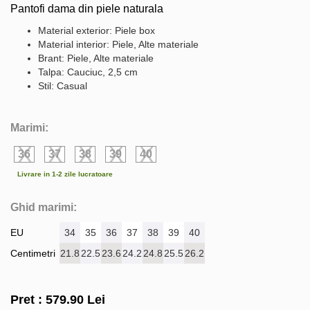
Pantofi dama din piele naturala
Material exterior: Piele box
Material interior: Piele, Alte materiale
Brant: Piele, Alte materiale
Talpa: Cauciuc, 2,5 cm
Stil: Casual
Marimi:
36
37
38
39
40
Livrare in 1-2 zile lucratoare
Ghid marimi:
EU
34
35
36
37
38
39
40
Centimetri
21.8
22.5
23.6
24.2
24.8
25.5
26.2
Pret :
579.90
Lei