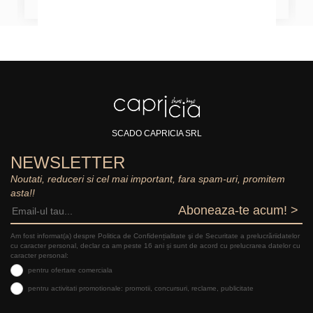
SCADO CAPRICIA SRL
NEWSLETTER
Noutati, reduceri si cel mai important, fara spam-uri, promitem
asta!!
Aboneaza-te acum! >
Am fost informat(a) despre Politica de Confidențialitate şi de Securitate a prelucrăriidatelor
cu caracter personal, declar ca am peste 16 ani și sunt de acord cu prelucrarea datelor cu
caracter personal:
pentru ofertare comerciala
pentru activitati promotionale: promotii, concursuri, reclame, publicitate