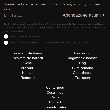
Noutati, reduceri si cel mai important, fara spam-uri, promitem
asta!!
Aboneaza-te acum! >
Am fost informat(a) despre Politica de Confidențialitate şi de Securitate a prelucrăriidatelor
cu caracter personal, declar ca am peste 16 ani și sunt de acord cu prelucrarea datelor cu
caracter personal:
pentru ofertare comerciala
pentru activitati promotionale: promotii, concursuri, reclame, publicitate
Incaltaminte dama
Despre noi
Incaltaminte barbati
Magazinele noastre
Genti
Blog
Branduri
Cum comand
Noutati
Cum platesc
Reduceri
Transport
Contul meu
Cosul meu
Cauta
Contact
Formular retur