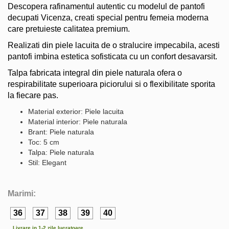
Descopera rafinamentul autentic cu modelul de pantofi
decupati Vicenza, creati special pentru femeia moderna
care pretuieste calitatea premium.
Realizati din piele lacuita de o stralucire impecabila, acesti
pantofi imbina estetica sofisticata cu un confort desavarsit.
Talpa fabricata integral din piele naturala ofera o
respirabilitate superioara piciorului si o flexibilitate sporita
la fiecare pas.
Material exterior: Piele lacuita
Material interior: Piele naturala
Brant: Piele naturala
Toc: 5 cm
Talpa: Piele naturala
Stil: Elegant
Marimi:
36
37
38
39
40
Livrare in 1-2 zile lucratoare