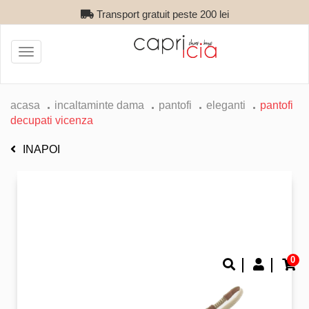
Transport gratuit peste 200 lei
Toggle
navigation
acasa
incaltaminte dama
pantofi
eleganti
pantofi
decupati vicenza
INAPOI
0