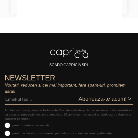
SCADO CAPRICIA SRL
NEWSLETTER
Noutati, reduceri si cel mai important, fara spam-uri, promitem
asta!!
Aboneaza-te acum! >
Am fost informat(a) despre Politica de Confidențialitate şi de Securitate a prelucrăriidatelor
cu caracter personal, declar ca am peste 16 ani și sunt de acord cu prelucrarea datelor cu
caracter personal:
pentru ofertare comerciala
pentru activitati promotionale: promotii, concursuri, reclame, publicitate