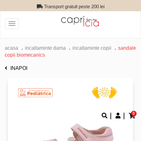
Transport gratuit peste 200 lei
Toggle
navigation
acasa
incaltaminte dama
incaltaminte copii
sandale
copii biomecanics
INAPOI
0