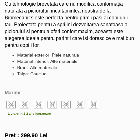
Cu tehnologie brevetata care nu modifica conformația
naturala a piciorului, incaltamintea noastra de la
Biomecanics este perfecta pentru primii pasi ai copilului
tau. Proiectata pentru a sprijini dezvoltarea sanatoasa a
piciorului si pentru a oferi confort maxim, aceasta este
alegerea ideala pentru parintii care isi doresc ce e mai bun
pentru copiii lor.
Material exterior: Piele naturala
Material interior: Alte materiale
Brant: Alte materiale
Talpa: Cauciuc
Marimi:
24
25
26
27
28
29
30
Livrare in 1-2 zile lucratoare
Pret :
299.90
Lei