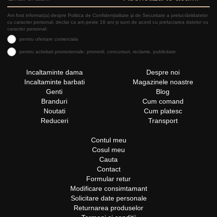
Am fost informat(a) despre Politica de Confidențialitate şi de Securitate a prelucrăriidatelor
cu caracter personal, declar ca am peste 16 ani și sunt de acord cu prelucrarea datelor cu
caracter personal:
pentru ofertare comerciala
pentru activitati promotionale: promotii, concursuri, reclame, publicitate
Incaltaminte dama
Despre noi
Incaltaminte barbati
Magazinele noastre
Genti
Blog
Branduri
Cum comand
Noutati
Cum platesc
Reduceri
Transport
Contul meu
Cosul meu
Cauta
Contact
Formular retur
Modificare consimtamant
Solicitare date personale
Returnarea produselor