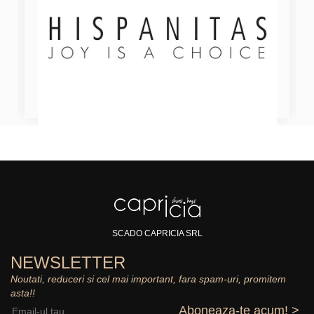
SCADO CAPRICIA SRL
NEWSLETTER
Noutati, reduceri si cel mai important, fara spam-uri, promitem
asta!!
Aboneaza-te acum! >