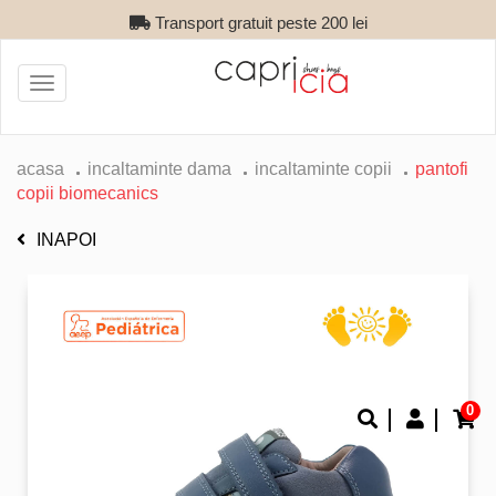
Transport gratuit peste 200 lei
Toggle
navigation
acasa
incaltaminte dama
incaltaminte copii
pantofi
copii biomecanics
INAPOI
0