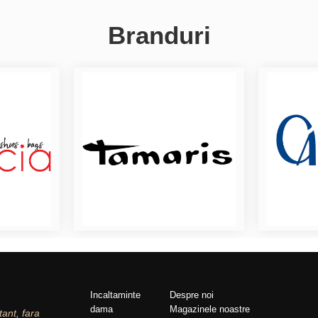
Branduri
Incaltaminte
Despre noi
dama
Magazinele noastre
tant, fara