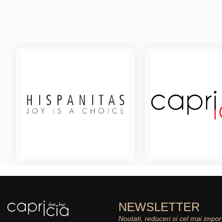
NEWSLETTER
Noutati, reduceri si cel mai impor