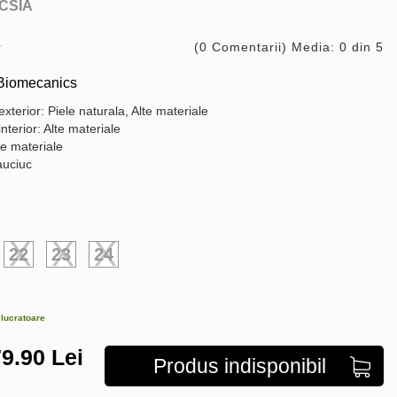
CSIA
(0 Comentarii) Media: 0 din 5
 Biomecanics
exterior: Piele naturala, Alte materiale
interior: Alte materiale
te materiale
auciuc
22
23
24
e lucratoare
9.90
Lei
Produs indisponibil