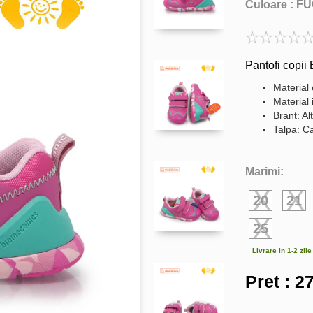
Culoare :
FU
Pantofi copii
Material 
Material 
Brant: Al
Talpa: C
Marimi:
20
21
25
Livrare in 1-2 zil
Pret :
27