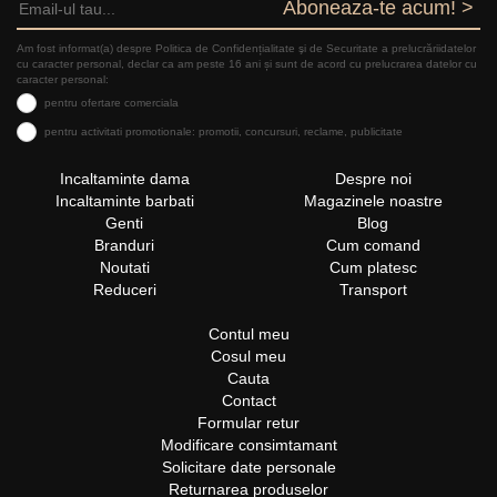
Aboneaza-te acum! >
Am fost informat(a) despre Politica de Confidențialitate şi de Securitate a prelucrăriidatelor
cu caracter personal, declar ca am peste 16 ani și sunt de acord cu prelucrarea datelor cu
caracter personal:
pentru ofertare comerciala
pentru activitati promotionale: promotii, concursuri, reclame, publicitate
Incaltaminte dama
Despre noi
Incaltaminte barbati
Magazinele noastre
Genti
Blog
Branduri
Cum comand
Noutati
Cum platesc
Reduceri
Transport
Contul meu
Cosul meu
Cauta
Contact
Formular retur
Modificare consimtamant
Solicitare date personale
Returnarea produselor