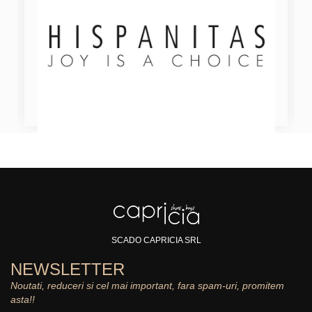
SCADO CAPRICIA SRL
NEWSLETTER
Noutati, reduceri si cel mai important, fara spam-uri, promitem
asta!!