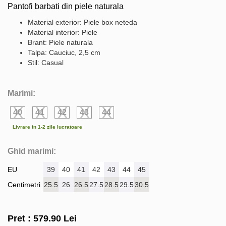
Pantofi barbati din piele naturala
Material exterior: Piele box neteda
Material interior: Piele
Brant: Piele naturala
Talpa: Cauciuc, 2,5 cm
Stil: Casual
Marimi:
40
41
42
43
44
Livrare in 1-2 zile lucratoare
Ghid marimi:
EU
39
40
41
42
43
44
45
Centimetri
25.5
26
26.5
27.5
28.5
29.5
30.5
Pret :
579.90
Lei