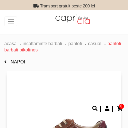
Transport gratuit peste 200 lei
Toggle
navigation
acasa
incaltaminte barbati
pantofi
casual
pantofi
barbati pikolinos
INAPOI
0