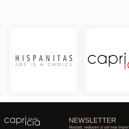
NEWSLETTER
Noutati, reduceri si cel mai impor