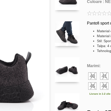
Culoare :
NE
Pantofi sport 
Material 
Material 
Stil: Spor
Talpa: 4
Tehnolo
Marimi:
40
41
45
46
Livrare in 1-2 zil