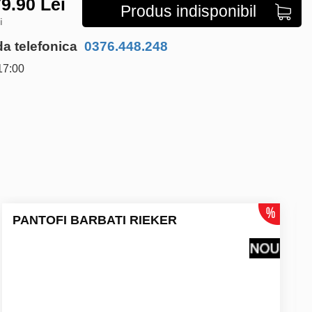
9.90
Lei
Produs indisponibil
i
 telefonica
0376.448.248
17:00
PANTOFI BARBATI RIEKER