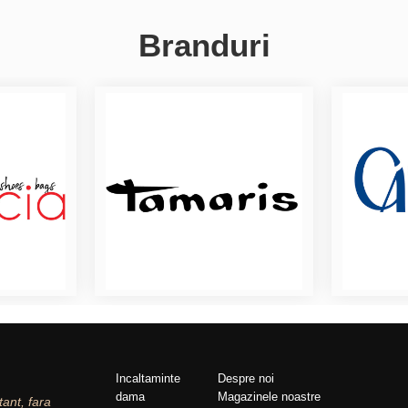
Branduri
Incaltaminte
Despre noi
dama
Magazinele noastre
tant, fara