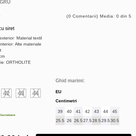
GRU
(0 Comentarii) Media: 0 din 5
cu siret
exterior: Material textil
interior: Alte materiale
t
 cm
gie: ORTHOLITE
Ghid marimi:
EU
42
43
44
Centimetri
39
40
41
42
43
44
45
e lucratoare
25.5
26
26.5
27.5
28.5
29.5
30.5