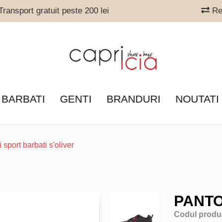
ransport gratuit peste 200 lei
Ret
 BARBATI
GENTI
BRANDURI
NOUTATI
i sport barbati s'oliver
PANTO
Codul produ