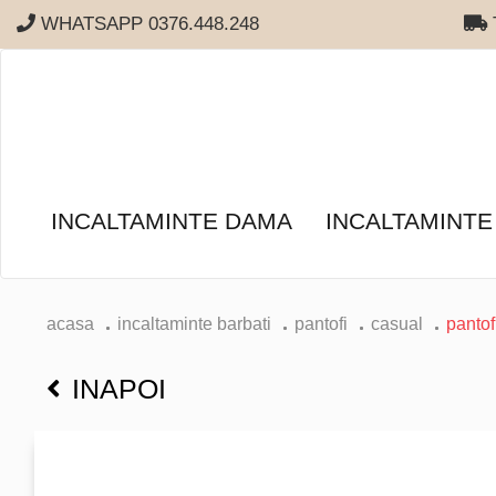
WHATSAPP 0376.448.248
T
INCALTAMINTE DAMA
INCALTAMINTE
acasa
incaltaminte barbati
pantofi
casual
pantof
INAPOI