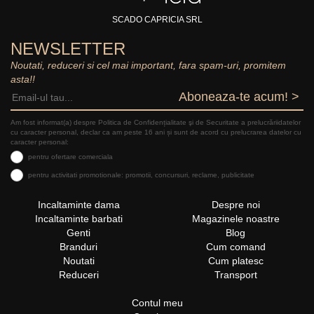
SCADO CAPRICIA SRL
NEWSLETTER
Noutati, reduceri si cel mai important, fara spam-uri, promitem
asta!!
Aboneaza-te acum! >
Am fost informat(a) despre Politica de Confidențialitate şi de Securitate a prelucrăriidatelor
cu caracter personal, declar ca am peste 16 ani și sunt de acord cu prelucrarea datelor cu
caracter personal:
pentru ofertare comerciala
pentru activitati promotionale: promotii, concursuri, reclame, publicitate
Incaltaminte dama
Despre noi
Incaltaminte barbati
Magazinele noastre
Genti
Blog
Branduri
Cum comand
Noutati
Cum platesc
Reduceri
Transport
Contul meu