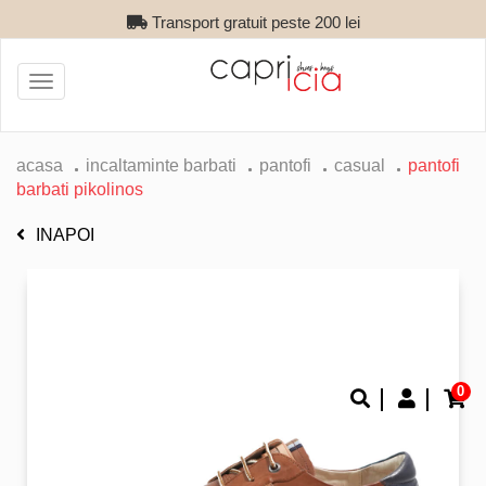
Transport gratuit peste 200 lei
Toggle
navigation
acasa
incaltaminte barbati
pantofi
casual
pantofi
barbati pikolinos
INAPOI
0