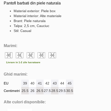
Pantofi barbati din piele naturala
Material exterior: Piele box
Material interior: Alte materiale
Brant: Piele naturala
Talpa: 2,5 cm, Cauciuc
Stil: Casual
Marimi:
40
41
42
43
44
Livrare in 1-2 zile lucratoare
Ghid marimi:
EU
39
40
41
42
43
44
45
Centimetri
25.5
26
26.5
27.5
28.5
29.5
30.5
Alte culori disponibile: