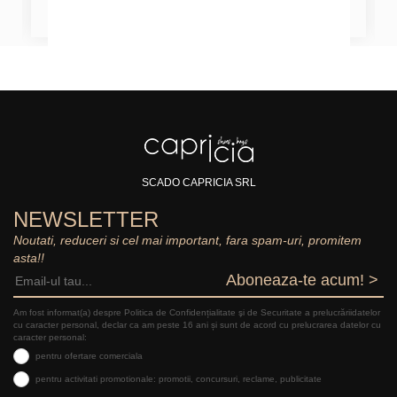
SCADO CAPRICIA SRL
NEWSLETTER
Noutati, reduceri si cel mai important, fara spam-uri, promitem
asta!!
Aboneaza-te acum! >
Am fost informat(a) despre Politica de Confidențialitate şi de Securitate a prelucrăriidatelor
cu caracter personal, declar ca am peste 16 ani și sunt de acord cu prelucrarea datelor cu
caracter personal:
pentru ofertare comerciala
pentru activitati promotionale: promotii, concursuri, reclame, publicitate