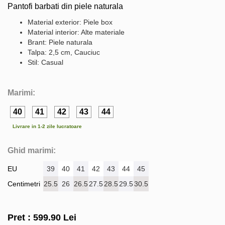
Pantofi barbati din piele naturala
Material exterior: Piele box
Material interior: Alte materiale
Brant: Piele naturala
Talpa: 2,5 cm, Cauciuc
Stil: Casual
Marimi:
40
41
42
43
44
Livrare in 1-2 zile lucratoare
Ghid marimi:
EU
39
40
41
42
43
44
45
Centimetri
25.5
26
26.5
27.5
28.5
29.5
30.5
Pret :
599.90
Lei