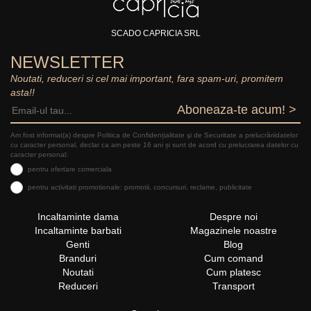
SCADO CAPRICIA SRL
NEWSLETTER
Noutati, reduceri si cel mai important, fara spam-uri, promitem
asta!!
Aboneaza-te acum! >
Am fost informat(a) despre Politica de Confidențialitate şi de Securitate a prelucrăriidatelor
cu caracter personal, declar ca am peste 16 ani și sunt de acord cu prelucrarea datelor cu
caracter personal:
pentru ofertare comerciala
pentru activitati promotionale: promotii, concursuri, reclame, publicitate
Incaltaminte dama
Despre noi
Incaltaminte barbati
Magazinele noastre
Genti
Blog
Branduri
Cum comand
Noutati
Cum platesc
Reduceri
Transport