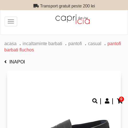
Transport gratuit peste 200 lei
Toggle
navigation
acasa
incaltaminte barbati
pantofi
casual
pantofi
barbati fluchos
INAPOI
0