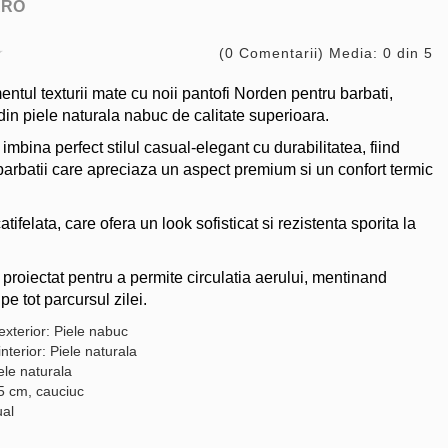
ARO
(0 Comentarii) Media: 0 din 5
ntul texturii mate cu noii pantofi Norden pentru barbati,
din piele naturala nabuc de calitate superioara.
 imbina perfect stilul casual-elegant cu durabilitatea, fiind
 barbatii care apreciaza un aspect premium si un confort termic
atifelata, care ofera un look sofisticat si rezistenta sporita la
e proiectat pentru a permite circulatia aerului, mentinand
pe tot parcursul zilei.
exterior: Piele nabuc
interior: Piele naturala
ele naturala
,5 cm, cauciuc
ual