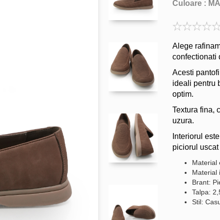
Culoare :
M
Alege rafiname
confectionati 
Acesti pantofi
ideali pentru
optim.
Textura fina, c
uzura.
Interiorul est
piciorul uscat 
Material 
Material 
Brant: Pi
Talpa: 2
Stil: Cas