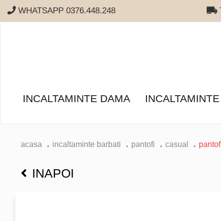
WHATSAPP 0376.448.248
T
INCALTAMINTE DAMA
INCALTAMINTE
acasa
incaltaminte barbati
pantofi
casual
pantof
INAPOI