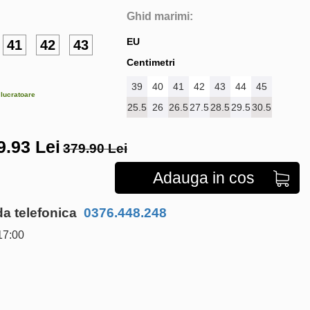
Ghid marimi:
EU
41
42
43
Centimetri
39
40
41
42
43
44
45
e lucratoare
25.5
26
26.5
27.5
28.5
29.5
30.5
9.93
Lei
379.90 Lei
Adauga in cos
 telefonica
0376.448.248
17:00