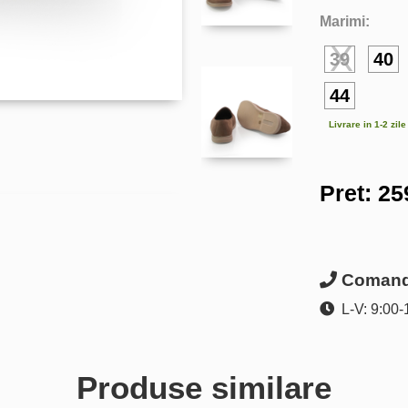
Marimi:
39
40
44
Livrare in 1-2 zil
Pret:
25
Comanda
L-V: 9:00-
Produse similare