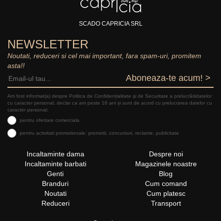
SCADO CAPRICIA SRL
NEWSLETTER
Noutati, reduceri si cel mai important, fara spam-uri, promitem
asta!!
Aboneaza-te acum! >
Am fost informat(a) despre Politica de Confidențialitate şi de Securitate a prelucrăriidatelor
cu caracter personal, declar ca am peste 16 ani și sunt de acord cu prelucrarea datelor cu
caracter personal:
pentru ofertare comerciala
pentru activitati promotionale: promotii, concursuri, reclame, publicitate
Incaltaminte dama
Despre noi
Incaltaminte barbati
Magazinele noastre
Genti
Blog
Branduri
Cum comand
Noutati
Cum platesc
Reduceri
Transport