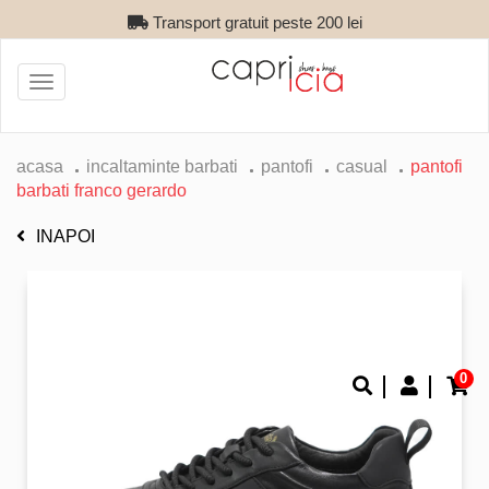
Transport gratuit peste 200 lei
Toggle
navigation
acasa
incaltaminte barbati
pantofi
casual
pantofi
barbati franco gerardo
INAPOI
0