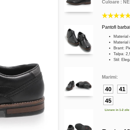
Culoare :
NE
Pantofi barbat
Material 
Material 
Brant: Pi
Talpa: 2,
Stil: Ele
Marimi:
40
41
45
Livrare in 1-2 zil