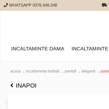
WHATSAPP 0376.448.248
T
INCALTAMINTE DAMA
INCALTAMINTE
acasa
incaltaminte barbati
pantofi
eleganti
panto
INAPOI