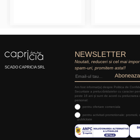
NEWSLETTER
Noutati, reduceri si cel mai impor
SCADO CAPRICIA SRL
spam-uri, promitem asta!!
Aboneaza
Am fost informat(a) despre Politica de Confide
Securitate a prelucrăriidatelor cu caracter pe
peste 16 ani și sunt de acord cu prelucrarea 
personal:
pentru ofertare comerciala
pentru activitati promotionale: promotii,
publicitate