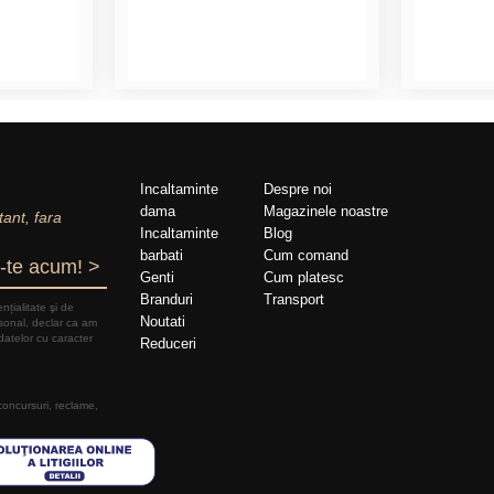
Incaltaminte
Despre noi
dama
Magazinele noastre
tant, fara
Incaltaminte
Blog
barbati
Cum comand
-te acum! >
Genti
Cum platesc
Branduri
Transport
nțialitate şi de
Noutati
rsonal, declar ca am
datelor cu caracter
Reduceri
 concursuri, reclame,