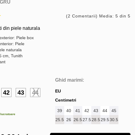
GRU
(2 Comentarii) Media: 5 din 5
i din piele naturala
exterior: Piele box
interior: Piele
ele naturala
5 cm, Tunith
gant
Ghid marimi:
EU
42
43
44
Centimetri
39
40
41
42
43
44
45
e lucratoare
25.5
26
26.5
27.5
28.5
29.5
30.5