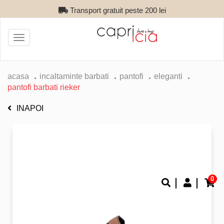
Transport gratuit peste 200 lei
Toggle
navigation
acasa
incaltaminte barbati
pantofi
eleganti
pantofi barbati rieker
INAPOI
0