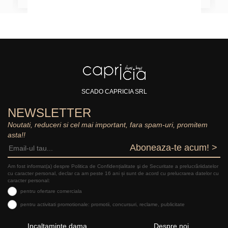
SCADO CAPRICIA SRL
NEWSLETTER
Noutati, reduceri si cel mai important, fara spam-uri, promitem
asta!!
Aboneaza-te acum! >
Am fost informat(a) despre Politica de Confidențialitate şi de Securitate a prelucrăriidatelor
cu caracter personal, declar ca am peste 16 ani și sunt de acord cu prelucrarea datelor cu
caracter personal:
pentru ofertare comerciala
pentru activitati promotionale: promotii, concursuri, reclame, publicitate
Incaltaminte dama
Despre noi