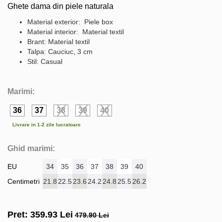
Ghete dama din piele naturala
Material exterior: Piele box
Material interior: Material textil
Brant: Material textil
Talpa: Cauciuc, 3 cm
Stil: Casual
Marimi:
36
37
38
39
40
Livrare in 1-2 zile lucratoare
Ghid marimi:
EU
34
35
36
37
38
39
40
Centimetri
21.8
22.5
23.6
24.2
24.8
25.5
26.2
Pret:
359.93
Lei
479.90 Lei