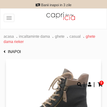
Banii inapoi in 3 zile
Toggle
navigation
acasa
incaltaminte dama
ghete
casual
ghete
dama rieker
INAPOI
0