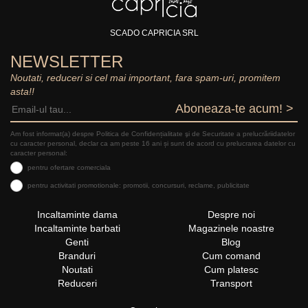
SCADO CAPRICIA SRL
NEWSLETTER
Noutati, reduceri si cel mai important, fara spam-uri, promitem
asta!!
Aboneaza-te acum! >
Am fost informat(a) despre Politica de Confidențialitate şi de Securitate a prelucrăriidatelor
cu caracter personal, declar ca am peste 16 ani și sunt de acord cu prelucrarea datelor cu
caracter personal:
pentru ofertare comerciala
pentru activitati promotionale: promotii, concursuri, reclame, publicitate
Incaltaminte dama
Despre noi
Incaltaminte barbati
Magazinele noastre
Genti
Blog
Branduri
Cum comand
Noutati
Cum platesc
Reduceri
Transport