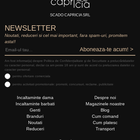
SCADO CAPRICIA SRL
NEWSLETTER
Noutati, reduceri si cel mai important, fara spam-uri, promitem
asta!!
Aboneaza-te acum! >
Am fost informat(a) despre Politica de Confidențialitate şi de Securitate a prelucrăriidatelor
cu caracter personal, declar ca am peste 16 ani și sunt de acord cu prelucrarea datelor cu
caracter personal:
pentru ofertare comerciala
pentru activitati promotionale: promotii, concursuri, reclame, publicitate
Incaltaminte dama
Despre noi
Incaltaminte barbati
Magazinele noastre
Genti
Blog
Branduri
Cum comand
Noutati
Cum platesc
Reduceri
Transport