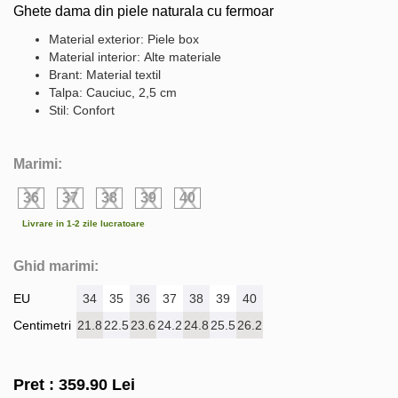
Ghete dama din piele naturala cu fermoar
Material exterior: Piele box
Material interior: Alte materiale
Brant: Material textil
Talpa: Cauciuc, 2,5 cm
Stil: Confort
Marimi:
36
37
38
39
40
Livrare in 1-2 zile lucratoare
Ghid marimi:
EU
34
35
36
37
38
39
40
Centimetri
21.8
22.5
23.6
24.2
24.8
25.5
26.2
Pret :
359.90
Lei