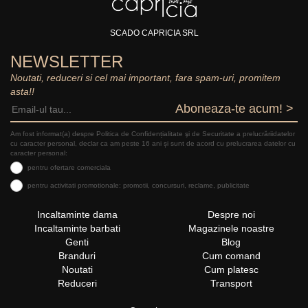
SCADO CAPRICIA SRL
NEWSLETTER
Noutati, reduceri si cel mai important, fara spam-uri, promitem
asta!!
Aboneaza-te acum! >
Am fost informat(a) despre Politica de Confidențialitate şi de Securitate a prelucrăriidatelor
cu caracter personal, declar ca am peste 16 ani și sunt de acord cu prelucrarea datelor cu
caracter personal:
pentru ofertare comerciala
pentru activitati promotionale: promotii, concursuri, reclame, publicitate
Incaltaminte dama
Despre noi
Incaltaminte barbati
Magazinele noastre
Genti
Blog
Branduri
Cum comand
Noutati
Cum platesc
Reduceri
Transport