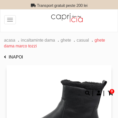
Transport gratuit peste 200 lei
Toggle
navigation
acasa
incaltaminte dama
ghete
casual
ghete
dama marco tozzi
INAPOI
0