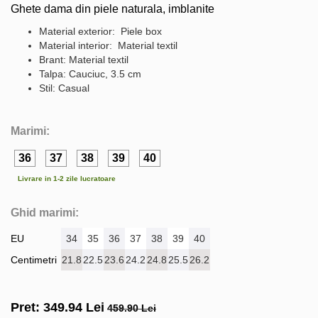
Ghete dama din piele naturala, imblanite
Material exterior: Piele box
Material interior: Material textil
Brant: Material textil
Talpa: Cauciuc, 3.5 cm
Stil: Casual
Marimi:
36
37
38
39
40
Livrare in 1-2 zile lucratoare
Ghid marimi:
EU
34
35
36
37
38
39
40
Centimetri
21.8
22.5
23.6
24.2
24.8
25.5
26.2
Pret:
349.94
Lei
459.90 Lei