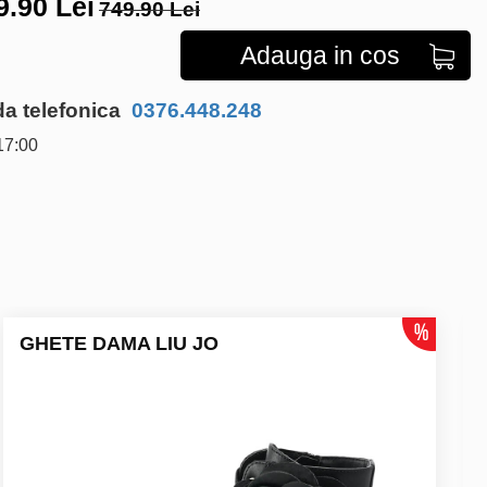
9.90
Lei
749.90 Lei
Adauga in cos
 telefonica
0376.448.248
17:00
GHETE DAMA LIU JO