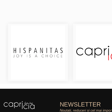
NEWSLETTER
Noutati, reduceri si cel mai impor