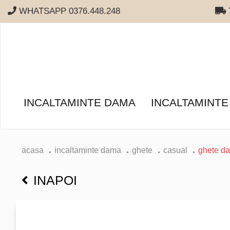
WHATSAPP 0376.448.248
T
INCALTAMINTE DAMA
INCALTAMINTE
acasa
incaltaminte dama
ghete
casual
ghete da
INAPOI