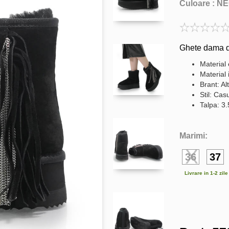
Culoare :
NE
Ghete dama di
Material 
Material 
Brant: Al
Stil: Cas
Talpa: 3
Marimi:
36
37
Livrare in 1-2 zil