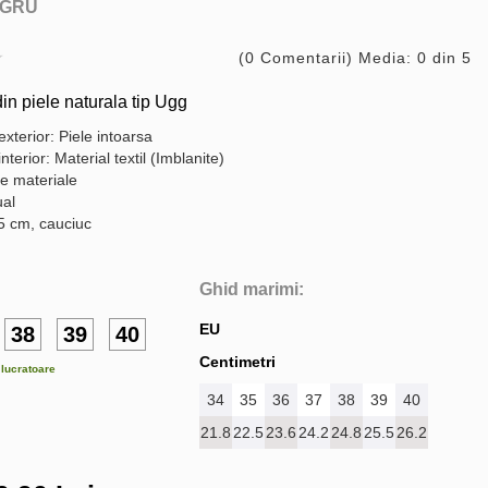
GRU
(0 Comentarii) Media: 0 din 5
n piele naturala tip Ugg
exterior: Piele intoarsa
interior: Material textil (Imblanite)
te materiale
ual
.5 cm, cauciuc
Ghid marimi:
EU
38
39
40
Centimetri
e lucratoare
34
35
36
37
38
39
40
21.8
22.5
23.6
24.2
24.8
25.5
26.2