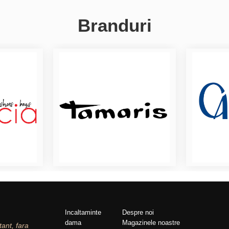
Branduri
Incaltaminte
Despre noi
dama
Magazinele noastre
tant, fara