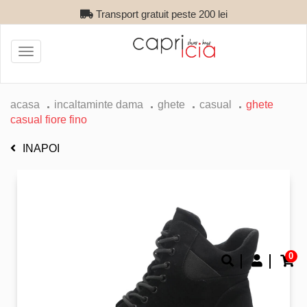
Transport gratuit peste 200 lei
Toggle
navigation
acasa
incaltaminte dama
ghete
casual
ghete
casual fiore fino
INAPOI
0