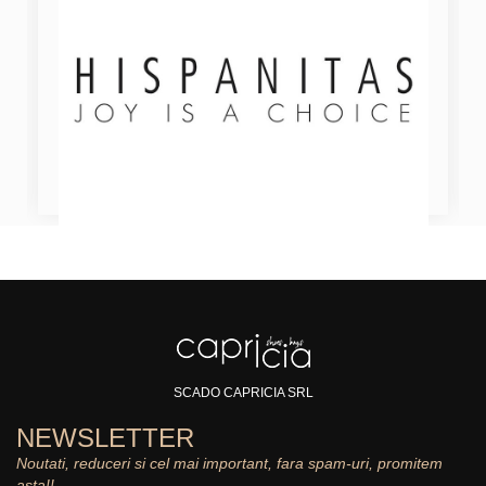
SCADO CAPRICIA SRL
NEWSLETTER
Noutati, reduceri si cel mai important, fara spam-uri, promitem
asta!!