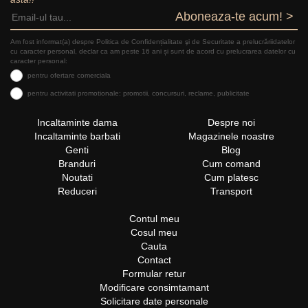
Aboneaza-te acum! >
Am fost informat(a) despre Politica de Confidențialitate şi de Securitate a prelucrăriidatelor
cu caracter personal, declar ca am peste 16 ani și sunt de acord cu prelucrarea datelor cu
caracter personal:
pentru ofertare comerciala
pentru activitati promotionale: promotii, concursuri, reclame, publicitate
Incaltaminte dama
Despre noi
Incaltaminte barbati
Magazinele noastre
Genti
Blog
Branduri
Cum comand
Noutati
Cum platesc
Reduceri
Transport
Contul meu
Cosul meu
Cauta
Contact
Formular retur
Modificare consimtamant
Solicitare date personale