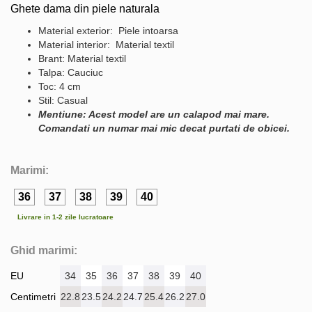
Ghete dama din piele naturala
Material exterior: Piele intoarsa
Material interior: Material textil
Brant: Material textil
Talpa: Cauciuc
Toc: 4 cm
Stil: Casual
Mentiune: Acest model are un calapod mai mare.
Comandati un numar mai mic decat purtati de obicei.
Marimi:
36
37
38
39
40
Livrare in 1-2 zile lucratoare
Ghid marimi:
EU
34
35
36
37
38
39
40
Centimetri
22.8
23.5
24.2
24.7
25.4
26.2
27.0