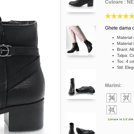
Culoare :
NE
Ghete dama d
Material 
Material 
Brant: Al
Talpa: C
Toc: 4 c
Stil: Ele
Marimi:
36
37
41
Livrare in 1-2 zil