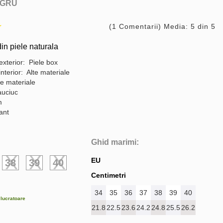
GRU
(1 Comentarii) Media: 5 din 5
in piele naturala
exterior: Piele box
interior: Alte materiale
te materiale
auciuc
m
gant
Ghid marimi:
EU
38
39
40
Centimetri
34
35
36
37
38
39
40
e lucratoare
21.8
22.5
23.6
24.2
24.8
25.5
26.2