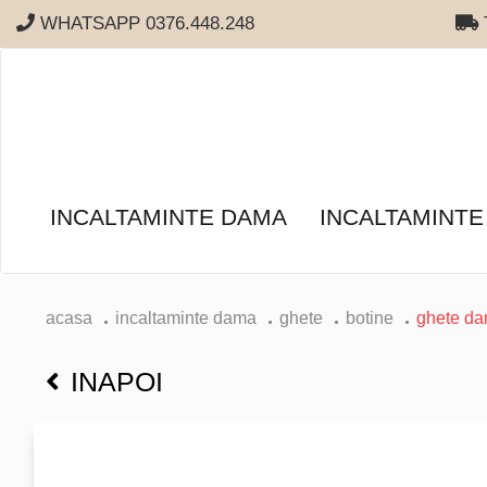
WHATSAPP 0376.448.248
T
INCALTAMINTE DAMA
INCALTAMINTE
acasa
incaltaminte dama
ghete
botine
ghete da
INAPOI