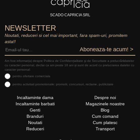
SCADO CAPRICIA SRL
NEWSLETTER
Noutati, reduceri si cel mai important, fara spam-uri, promitem
asta!!
Aboneaza-te acum! >
Am fost informat(a) despre Politica de Confidențialitate şi de Securitate a prelucrăriidatelor
cu caracter personal, declar ca am peste 16 ani și sunt de acord cu prelucrarea datelor cu
caracter personal:
pentru ofertare comerciala
pentru activitati promotionale: promotii, concursuri, reclame, publicitate
Incaltaminte dama
Despre noi
Incaltaminte barbati
Magazinele noastre
Genti
Blog
Branduri
Cum comand
Noutati
Cum platesc
Reduceri
Transport