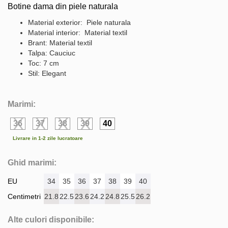
Botine dama din piele naturala
Material exterior: Piele naturala
Material interior: Material textil
Brant: Material textil
Talpa: Cauciuc
Toc: 7 cm
Stil: Elegant
Marimi:
36
37
38
39
40
Livrare in 1-2 zile lucratoare
Ghid marimi:
EU
34
35
36
37
38
39
40
Centimetri
21.8
22.5
23.6
24.2
24.8
25.5
26.2
Alte culori disponibile: