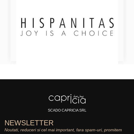
SCADO CAPRICIA SRL
NEWSLETTER
Noutati, reduceri si cel mai important, fara spam-uri, promitem