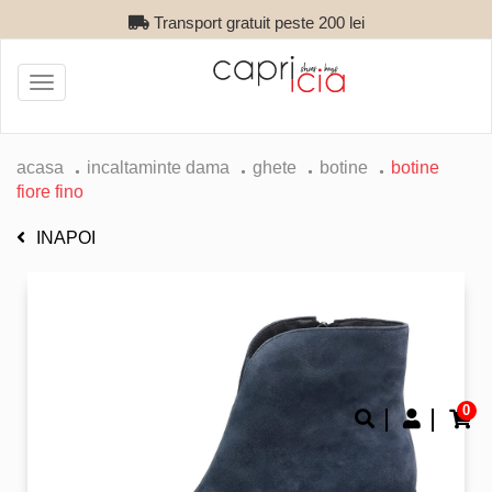
Transport gratuit peste 200 lei
Toggle
navigation
acasa
incaltaminte dama
ghete
botine
botine
fiore fino
INAPOI
0