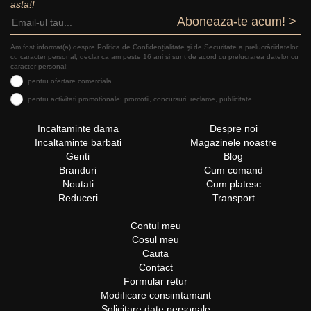
asta!!
Aboneaza-te acum! >
Am fost informat(a) despre Politica de Confidențialitate şi de Securitate a prelucrăriidatelor
cu caracter personal, declar ca am peste 16 ani și sunt de acord cu prelucrarea datelor cu
caracter personal:
pentru ofertare comerciala
pentru activitati promotionale: promotii, concursuri, reclame, publicitate
Incaltaminte dama
Despre noi
Incaltaminte barbati
Magazinele noastre
Genti
Blog
Branduri
Cum comand
Noutati
Cum platesc
Reduceri
Transport
Contul meu
Cosul meu
Cauta
Contact
Formular retur
Modificare consimtamant
Solicitare date personale