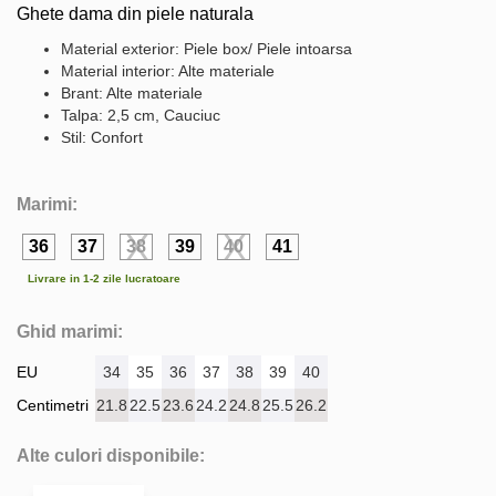
Ghete dama din piele naturala
Material exterior: Piele box/ Piele intoarsa
Material interior: Alte materiale
Brant: Alte materiale
Talpa: 2,5 cm, Cauciuc
Stil: Confort
Marimi:
36
37
38
39
40
41
Livrare in 1-2 zile lucratoare
Ghid marimi:
EU
34
35
36
37
38
39
40
Centimetri
21.8
22.5
23.6
24.2
24.8
25.5
26.2
Alte culori disponibile: