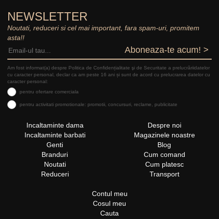
NEWSLETTER
Noutati, reduceri si cel mai important, fara spam-uri, promitem
asta!!
Aboneaza-te acum! >
Am fost informat(a) despre Politica de Confidențialitate şi de Securitate a prelucrăriidatelor
cu caracter personal, declar ca am peste 16 ani și sunt de acord cu prelucrarea datelor cu
caracter personal:
pentru ofertare comerciala
pentru activitati promotionale: promotii, concursuri, reclame, publicitate
Incaltaminte dama
Despre noi
Incaltaminte barbati
Magazinele noastre
Genti
Blog
Branduri
Cum comand
Noutati
Cum platesc
Reduceri
Transport
Contul meu
Cosul meu
Cauta