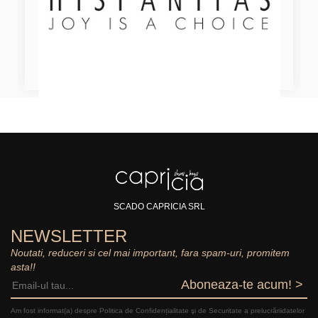
SCADO CAPRICIA SRL
NEWSLETTER
Noutati, reduceri si cel mai important, fara spam-uri, promitem
asta!!
Aboneaza-te acum! >
Am fost informat(a) despre Politica de Confidențialitate şi de Securitate a prelucrăriidatelor