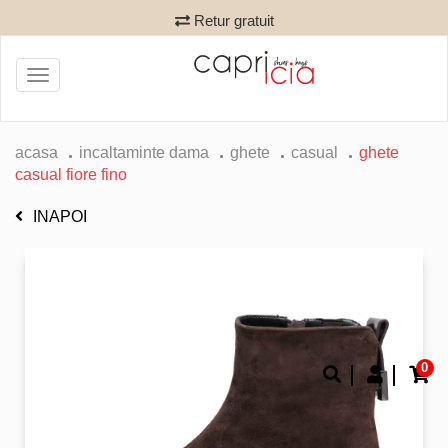
Retur gratuit
Toggle
navigation
acasa
incaltaminte dama
ghete
casual
ghete
casual fiore fino
INAPOI
0