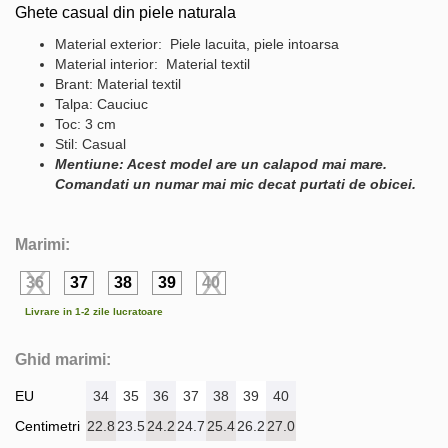
Ghete casual din piele naturala
Material exterior: Piele lacuita, piele intoarsa
Material interior: Material textil
Brant: Material textil
Talpa: Cauciuc
Toc: 3 cm
Stil: Casual
Mentiune: Acest model are un calapod mai mare.
Comandati un numar mai mic decat purtati de obicei.
Marimi:
36
37
38
39
40
Livrare in 1-2 zile lucratoare
Ghid marimi:
EU
34
35
36
37
38
39
40
Centimetri
22.8
23.5
24.2
24.7
25.4
26.2
27.0