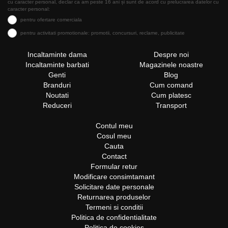
cu caracter personal, declar ca am peste 16 ani și sunt de acord cu prelucrarea datelor cu
caracter personal:
pentru ofertare comerciala
pentru activitati promotionale: promotii, concursuri, reclame, publicitate
Incaltaminte dama
Despre noi
Incaltaminte barbati
Magazinele noastre
Genti
Blog
Branduri
Cum comand
Noutati
Cum platesc
Reduceri
Transport
Contul meu
Cosul meu
Cauta
Contact
Formular retur
Modificare consimtamant
Solicitare date personale
Returnarea produselor
Termeni si conditii
Politica de confidentialitate
Politica de cookies