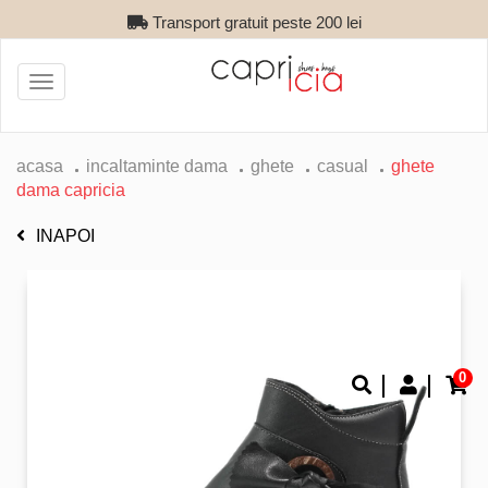
Transport gratuit peste 200 lei
Toggle
navigation
acasa
incaltaminte dama
ghete
casual
ghete
dama capricia
INAPOI
0