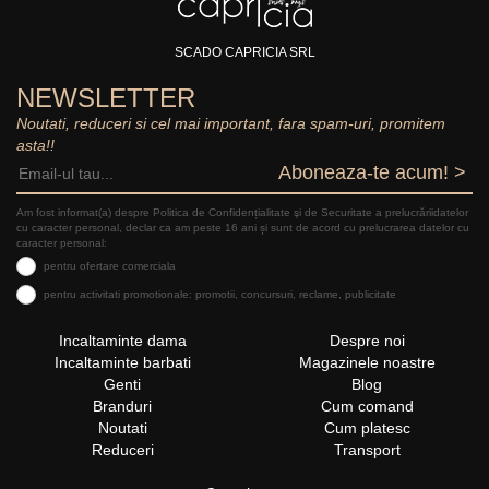
SCADO CAPRICIA SRL
NEWSLETTER
Noutati, reduceri si cel mai important, fara spam-uri, promitem
asta!!
Aboneaza-te acum! >
Am fost informat(a) despre Politica de Confidențialitate şi de Securitate a prelucrăriidatelor
cu caracter personal, declar ca am peste 16 ani și sunt de acord cu prelucrarea datelor cu
caracter personal:
pentru ofertare comerciala
pentru activitati promotionale: promotii, concursuri, reclame, publicitate
Incaltaminte dama
Despre noi
Incaltaminte barbati
Magazinele noastre
Genti
Blog
Branduri
Cum comand
Noutati
Cum platesc
Reduceri
Transport