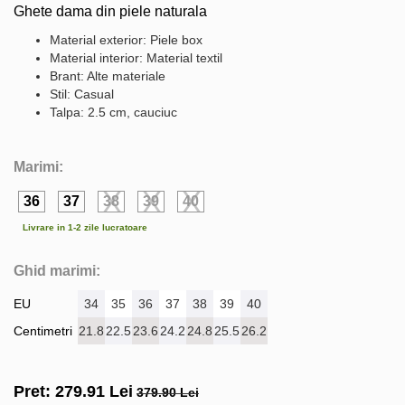
Ghete dama din piele naturala
Material exterior: Piele box
Material interior: Material textil
Brant: Alte materiale
Stil: Casual
Talpa: 2.5 cm, cauciuc
Marimi:
36
37
38
39
40
Livrare in 1-2 zile lucratoare
Ghid marimi:
EU
34
35
36
37
38
39
40
Centimetri
21.8
22.5
23.6
24.2
24.8
25.5
26.2
Pret:
279.91
Lei
379.90 Lei