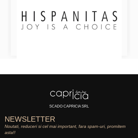
SCADO CAPRICIA SRL
NEWSLETTER
Noutati, reduceri si cel mai important, fara spam-uri, promitem
asta!!