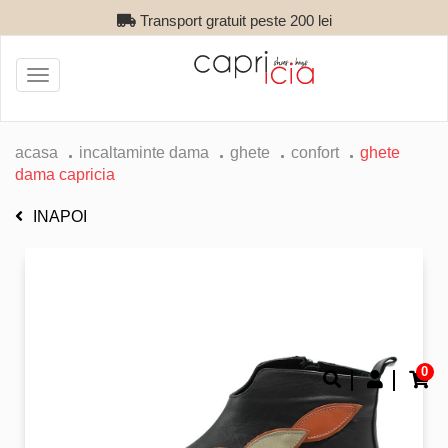
Transport gratuit peste 200 lei
Toggle
navigation
acasa
incaltaminte dama
ghete
confort
ghete
dama capricia
INAPOI
0