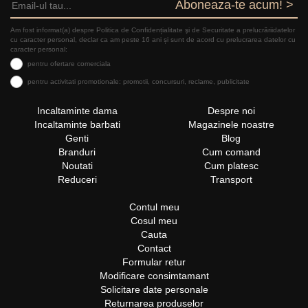
Aboneaza-te acum! >
Am fost informat(a) despre Politica de Confidențialitate şi de Securitate a prelucrăriidatelor
cu caracter personal, declar ca am peste 16 ani și sunt de acord cu prelucrarea datelor cu
caracter personal:
pentru ofertare comerciala
pentru activitati promotionale: promotii, concursuri, reclame, publicitate
Incaltaminte dama
Despre noi
Incaltaminte barbati
Magazinele noastre
Genti
Blog
Branduri
Cum comand
Noutati
Cum platesc
Reduceri
Transport
Contul meu
Cosul meu
Cauta
Contact
Formular retur
Modificare consimtamant
Solicitare date personale
Returnarea produselor