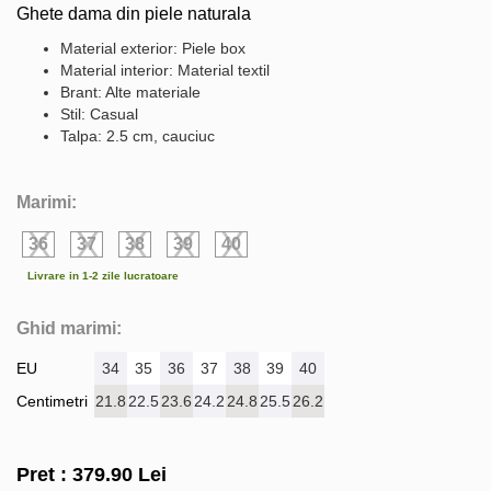
Ghete dama din piele naturala
Material exterior: Piele box
Material interior: Material textil
Brant: Alte materiale
Stil: Casual
Talpa: 2.5 cm, cauciuc
Marimi:
36
37
38
39
40
Livrare in 1-2 zile lucratoare
Ghid marimi:
EU
34
35
36
37
38
39
40
Centimetri
21.8
22.5
23.6
24.2
24.8
25.5
26.2
Pret :
379.90
Lei