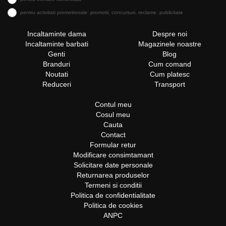
pentru activitati promotionale: promotii, concursuri, reclame, publicitate
Incaltaminte dama
Despre noi
Incaltaminte barbati
Magazinele noastre
Genti
Blog
Branduri
Cum comand
Noutati
Cum platesc
Reduceri
Transport
Contul meu
Cosul meu
Cauta
Contact
Formular retur
Modificare consimtamant
Solicitare date personale
Returnarea produselor
Termeni si conditii
Politica de confidentialitate
Politica de cookies
ANPC