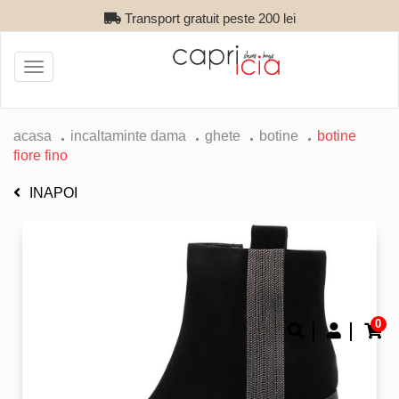
Transport gratuit peste 200 lei
Toggle
navigation
acasa
incaltaminte dama
ghete
botine
botine
fiore fino
INAPOI
0