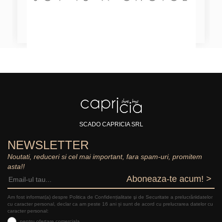
SCADO CAPRICIA SRL
NEWSLETTER
Noutati, reduceri si cel mai important, fara spam-uri, promitem
asta!!
Aboneaza-te acum! >
Am fost informat(a) despre Politica de Confidențialitate şi de Securitate a prelucrăriidatelor
cu caracter personal, declar ca am peste 16 ani și sunt de acord cu prelucrarea datelor cu
caracter personal:
pentru ofertare comerciala