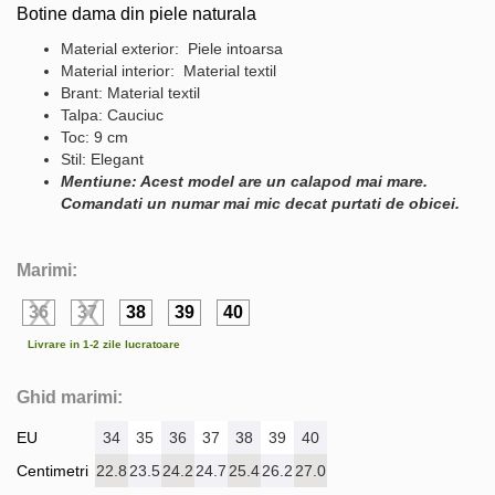
Botine dama din piele naturala
Material exterior: Piele intoarsa
Material interior: Material textil
Brant: Material textil
Talpa: Cauciuc
Toc: 9 cm
Stil: Elegant
Mentiune: Acest model are un calapod mai mare.
Comandati un numar mai mic decat purtati de obicei.
Marimi:
36
37
38
39
40
Livrare in 1-2 zile lucratoare
Ghid marimi:
EU
34
35
36
37
38
39
40
Centimetri
22.8
23.5
24.2
24.7
25.4
26.2
27.0