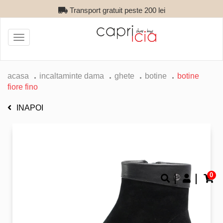
Transport gratuit peste 200 lei
Toggle
navigation
acasa
incaltaminte dama
ghete
botine
botine
fiore fino
INAPOI
0