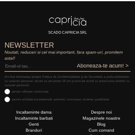
SCADO CAPRICIA SRL
NEWSLETTER
Noutati, reduceri si cel mai important, fara spam-uri, promitem
asta!!
Aboneaza-te acum! >
Am fost informat(a) despre Politica de Confidențialitate şi de Securitate a prelucrăriidatelor
cu caracter personal, declar ca am peste 16 ani și sunt de acord cu prelucrarea datelor cu
caracter personal:
pentru ofertare comerciala
pentru activitati promotionale: promotii, concursuri, reclame, publicitate
Incaltaminte dama
Despre noi
Incaltaminte barbati
Magazinele noastre
Genti
Blog
Branduri
Cum comand