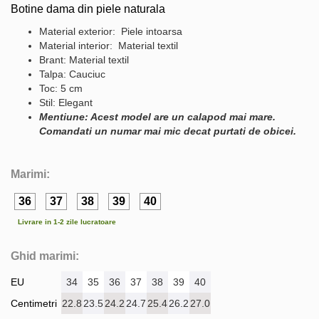
Botine dama din piele naturala
Material exterior: Piele intoarsa
Material interior: Material textil
Brant: Material textil
Talpa: Cauciuc
Toc: 5 cm
Stil: Elegant
Mentiune: Acest model are un calapod mai mare.
Comandati un numar mai mic decat purtati de obicei.
Marimi:
36
37
38
39
40
Livrare in 1-2 zile lucratoare
Ghid marimi:
EU
34
35
36
37
38
39
40
Centimetri
22.8
23.5
24.2
24.7
25.4
26.2
27.0