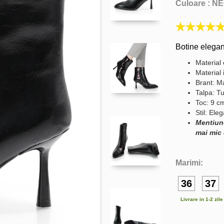
Culoare :
NE
Botine elegan
Material 
Material 
Brant: Ma
Talpa: Tu
Toc: 9 c
Stil: Ele
Mentiun
mai mic 
Marimi:
36
37
Livrare in 1-2 zil