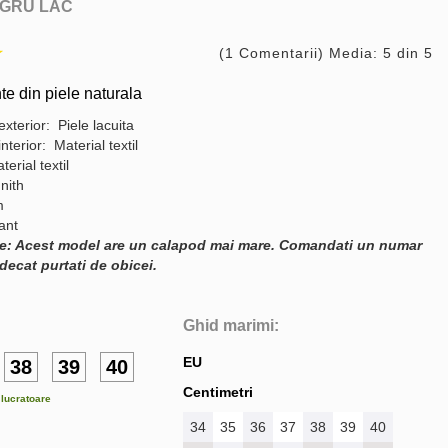
GRU LAC
(1 Comentarii) Media: 5 din 5
te din piele naturala
exterior: Piele lacuita
interior: Material textil
terial textil
nith
m
gant
e: Acest model are un calapod mai mare. Comandati un numar
decat purtati de obicei.
Ghid marimi:
EU
38
39
40
Centimetri
e lucratoare
34
35
36
37
38
39
40