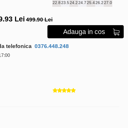
22.8
23.5
24.2
24.7
25.4
26.2
27.0
9.93
Lei
499.90 Lei
Adauga in cos
 telefonica
0376.448.248
17:00