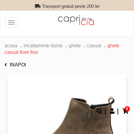
Transport gratuit peste 200 lei
Toggle
navigation
acasa
incaltaminte dama
ghete
casual
ghete
casual fiore fino
INAPOI
0