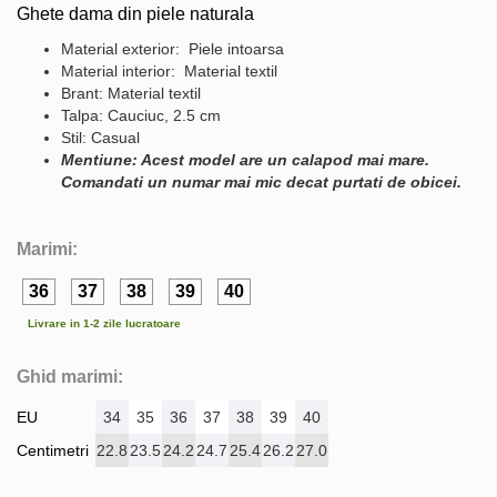
Ghete dama din piele naturala
Material exterior: Piele intoarsa
Material interior: Material textil
Brant: Material textil
Talpa: Cauciuc, 2.5 cm
Stil: Casual
Mentiune: Acest model are un calapod mai mare.
Comandati un numar mai mic decat purtati de obicei.
Marimi:
36
37
38
39
40
Livrare in 1-2 zile lucratoare
Ghid marimi:
EU
34
35
36
37
38
39
40
Centimetri
22.8
23.5
24.2
24.7
25.4
26.2
27.0