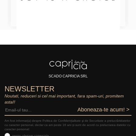
SCADO CAPRICIA SRL
NEWSLETTER
Noutati, reduceri si cel mai important, fara spam-uri, promitem
asta!!
Aboneaza-te acum! >
Am fost informat(a) despre Politica de Confidențialitate şi de Securitate a prelucrăriidatelor
cu caracter personal, declar ca am peste 16 ani și sunt de acord cu prelucrarea datelor cu
caracter personal:
pentru ofertare comerciala