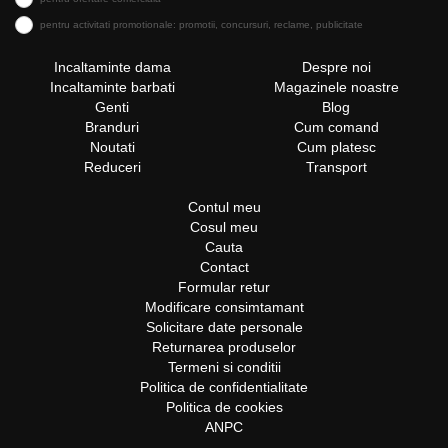
pentru activitati promotionale: promotii, concursuri, reclame, publicitate
Incaltaminte dama
Despre noi
Incaltaminte barbati
Magazinele noastre
Genti
Blog
Branduri
Cum comand
Noutati
Cum platesc
Reduceri
Transport
Contul meu
Cosul meu
Cauta
Contact
Formular retur
Modificare consimtamant
Solicitare date personale
Returnarea produselor
Termeni si conditii
Politica de confidentialitate
Politica de cookies
ANPC