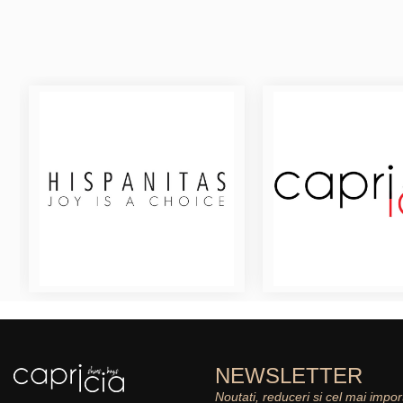
NEWSLETTER
Noutati, reduceri si cel mai impor