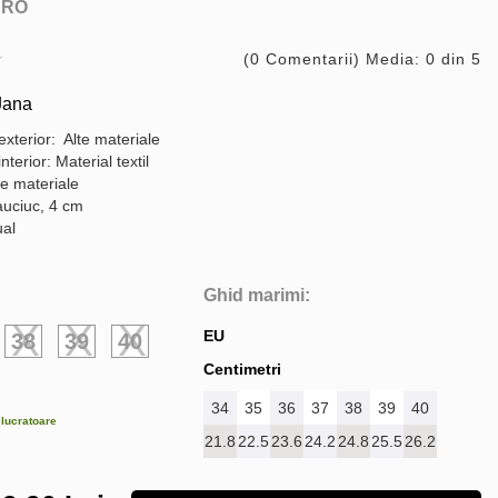
ARO
(0 Comentarii) Media: 0 din 5
Jana
exterior: Alte materiale
nterior: Material textil
te materiale
auciuc, 4 cm
ual
Ghid marimi:
EU
38
39
40
Centimetri
34
35
36
37
38
39
40
e lucratoare
21.8
22.5
23.6
24.2
24.8
25.5
26.2