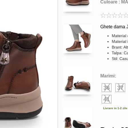
Culoare :
M
Ghete dama 
Material 
Material i
Brant: Al
Talpa: C
Stil: Cas
Marimi:
36
37
41
Livrare in 1-2 zil