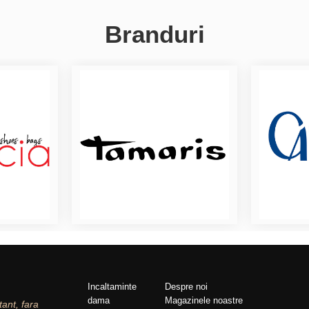
Branduri
Incaltaminte
Despre noi
dama
Magazinele noastre
tant, fara