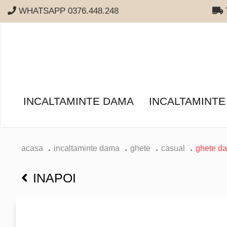
WHATSAPP 0376.448.248
T
INCALTAMINTE DAMA
INCALTAMINTE
acasa
incaltaminte dama
ghete
casual
ghete d
INAPOI