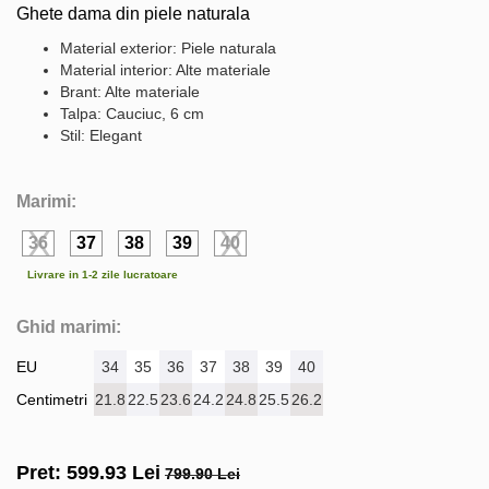
Ghete dama din piele naturala
Material exterior: Piele naturala
Material interior: Alte materiale
Brant: Alte materiale
Talpa: Cauciuc, 6 cm
Stil: Elegant
Marimi:
36
37
38
39
40
Livrare in 1-2 zile lucratoare
Ghid marimi:
EU
34
35
36
37
38
39
40
Centimetri
21.8
22.5
23.6
24.2
24.8
25.5
26.2
Pret:
599.93
Lei
799.90 Lei