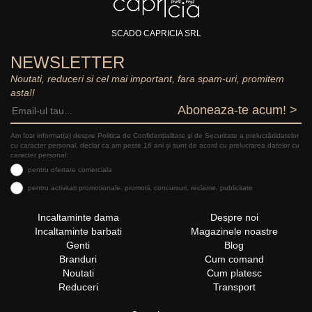
SCADO CAPRICIA SRL
NEWSLETTER
Noutati, reduceri si cel mai important, fara spam-uri, promitem
asta!!
Aboneaza-te acum! >
Am fost informat(a) despre Politica de Confidențialitate şi de Securitate a prelucrăriidatelor
cu caracter personal, declar ca am peste 16 ani și sunt de acord cu prelucrarea datelor cu
caracter personal:
pentru ofertare comerciala
pentru activitati promotionale: promotii, concursuri, reclame, publicitate
Incaltaminte dama
Despre noi
Incaltaminte barbati
Magazinele noastre
Genti
Blog
Branduri
Cum comand
Noutati
Cum platesc
Reduceri
Transport