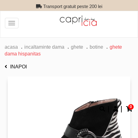
Transport gratuit peste 200 lei
Toggle
navigation
acasa
incaltaminte dama
ghete
botine
ghete
dama hispanitas
INAPOI
0