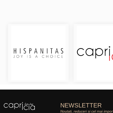
NEWSLETTER
Noutati, reduceri si cel mai impor