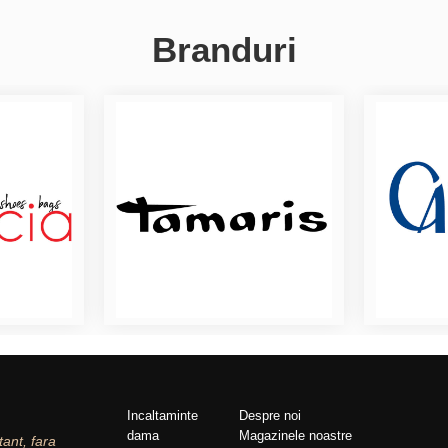
Branduri
Incaltaminte
Despre noi
dama
Magazinele noastre
tant, fara