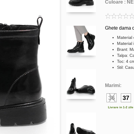
Culoare :
NE
Ghete dama d
Material 
Material 
Brant: Ma
Talpa: C
Toc: 4 c
Stil: Cas
Marimi:
36
37
Livrare in 1-2 zil