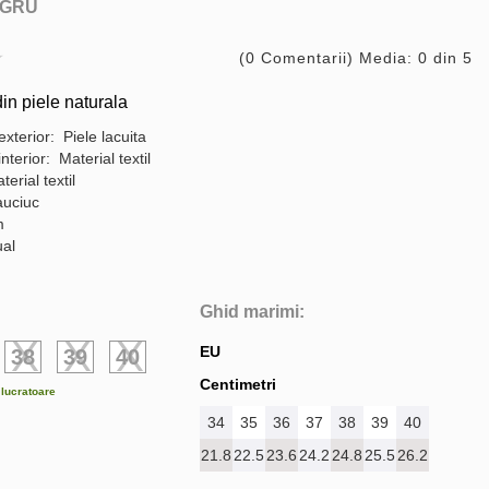
GRU
(0 Comentarii) Media: 0 din 5
in piele naturala
exterior: Piele lacuita
interior: Material textil
terial textil
auciuc
m
ual
Ghid marimi:
EU
38
39
40
Centimetri
e lucratoare
34
35
36
37
38
39
40
21.8
22.5
23.6
24.2
24.8
25.5
26.2