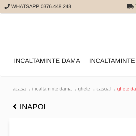
WHATSAPP 0376.448.248
T
INCALTAMINTE DAMA
INCALTAMINTE
acasa
incaltaminte dama
ghete
casual
ghete d
INAPOI