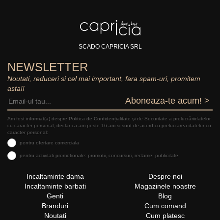
SCADO CAPRICIA SRL
NEWSLETTER
Noutati, reduceri si cel mai important, fara spam-uri, promitem
asta!!
Aboneaza-te acum! >
Am fost informat(a) despre Politica de Confidențialitate şi de Securitate a prelucrăriidatelor
cu caracter personal, declar ca am peste 16 ani și sunt de acord cu prelucrarea datelor cu
caracter personal:
pentru ofertare comerciala
pentru activitati promotionale: promotii, concursuri, reclame, publicitate
Incaltaminte dama
Despre noi
Incaltaminte barbati
Magazinele noastre
Genti
Blog
Branduri
Cum comand
Noutati
Cum platesc