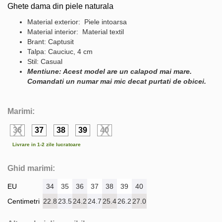
Ghete dama din piele naturala
Material exterior: Piele intoarsa
Material interior: Material textil
Brant: Captusit
Talpa: Cauciuc, 4 cm
Stil: Casual
Mentiune: Acest model are un calapod mai mare.
Comandati un numar mai mic decat purtati de obicei.
Marimi:
36
37
38
39
40
Livrare in 1-2 zile lucratoare
Ghid marimi:
EU
34
35
36
37
38
39
40
Centimetri
22.8
23.5
24.2
24.7
25.4
26.2
27.0