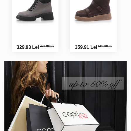
regret...ca nu exista si varianta marimii 35 la produsele dv
479.90 lei
529.90 lei
329.93 Lei
359.91 Lei