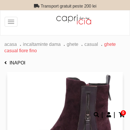
Transport gratuit peste 200 lei
Toggle
navigation
acasa
incaltaminte dama
ghete
casual
ghete
casual fiore fino
INAPOI
0