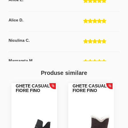
Alice D.
Niculina C.
Margareta M.
Produse similare
Stela S.
GHETE CASUAL
GHETE CASUAL
Raport preț calitate echilibrat ! Mărimea se potrivește
FIORE FINO
FIORE FINO
perfect! Singura firmă de unde cumpăr pantofi care se
potrivesc perfect! Felicitari!
Oltita V.
totul e bine..civilizat, modern si confortabil...am insa un