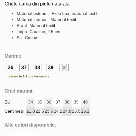
Ghete dama din piele naturala
Material exterior: Piele box, material textil
Material interior: Material textil
Brant: Material textil
Talpa: Cauciuc, 2.5 cm
Stil: Casual
Marimi:
36
37
38
39
40
Livrare in 1-2 zile lucratoare
Ghid marimi:
EU
34
35
36
37
38
39
40
Centimetri
21.8
22.5
23.6
24.2
24.8
25.5
26.2
Alte culori disponibile: