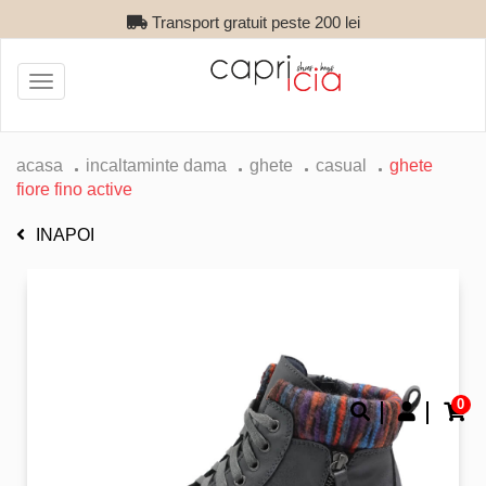
Transport gratuit peste 200 lei
Toggle
navigation
acasa
incaltaminte dama
ghete
casual
ghete
fiore fino active
INAPOI
0