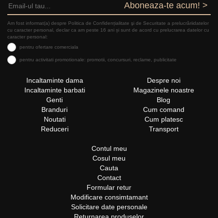
Aboneaza-te acum! >
Am fost informat(a) despre Politica de Confidențialitate şi de Securitate a prelucrăriidatelor
cu caracter personal, declar ca am peste 16 ani și sunt de acord cu prelucrarea datelor cu
caracter personal:
pentru ofertare comerciala
pentru activitati promotionale: promotii, concursuri, reclame, publicitate
Incaltaminte dama
Despre noi
Incaltaminte barbati
Magazinele noastre
Genti
Blog
Branduri
Cum comand
Noutati
Cum platesc
Reduceri
Transport
Contul meu
Cosul meu
Cauta
Contact
Formular retur
Modificare consimtamant
Solicitare date personale
Returnarea produselor