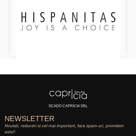
SCADO CAPRICIA SRL
NEWSLETTER
Noutati, reduceri si cel mai important, fara spam-uri, promitem
asta!!