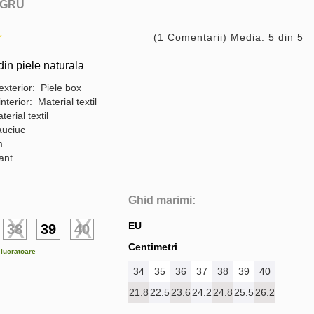
GRU
(1 Comentarii) Media: 5 din 5
in piele naturala
exterior: Piele box
interior: Material textil
terial textil
auciuc
m
gant
Ghid marimi:
EU
38
39
40
Centimetri
e lucratoare
34
35
36
37
38
39
40
21.8
22.5
23.6
24.2
24.8
25.5
26.2