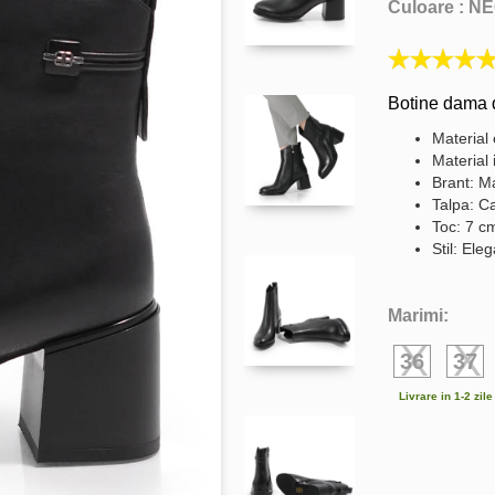
Culoare :
NE
Botine dama d
Material 
Material 
Brant: Ma
Talpa: C
Toc: 7 c
Stil: Ele
Marimi:
36
37
Livrare in 1-2 zil