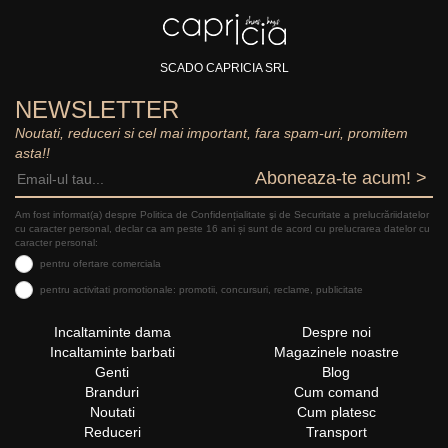
SCADO CAPRICIA SRL
NEWSLETTER
Noutati, reduceri si cel mai important, fara spam-uri, promitem
asta!!
Aboneaza-te acum! >
Am fost informat(a) despre Politica de Confidențialitate şi de Securitate a prelucrăriidatelor
cu caracter personal, declar ca am peste 16 ani și sunt de acord cu prelucrarea datelor cu
caracter personal:
pentru ofertare comerciala
pentru activitati promotionale: promotii, concursuri, reclame, publicitate
Incaltaminte dama
Despre noi
Incaltaminte barbati
Magazinele noastre
Genti
Blog
Branduri
Cum comand
Noutati
Cum platesc
Reduceri
Transport