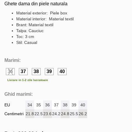
Ghete dama din piele naturala
Material exterior: Piele box
Material interior: Material textil
Brant: Material textil
Talpa: Cauciuc
Toc: 3 cm
Stil: Casual
Marimi:
36
37
38
39
40
Livrare in 1-2 zile lucratoare
Ghid marimi:
EU
34
35
36
37
38
39
40
Centimetri
21.8
22.5
23.6
24.2
24.8
25.5
26.2