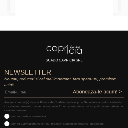
SCADO CAPRICIA SRL
NEWSLETTER
Noutati, reduceri si cel mai important, fara spam-uri, promitem
asta!!
Aboneaza-te acum! >
Am fost informat(a) despre Politica de Confidențialitate şi de Securitate a prelucrăriidatelor
cu caracter personal, declar ca am peste 16 ani și sunt de acord cu prelucrarea datelor cu
caracter personal:
pentru ofertare comerciala
pentru activitati promotionale: promotii, concursuri, reclame, publicitate