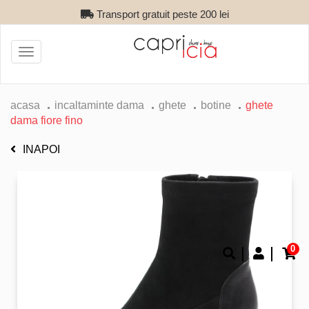
Transport gratuit peste 200 lei
Toggle
navigation
acasa
incaltaminte dama
ghete
botine
ghete
dama fiore fino
INAPOI
0