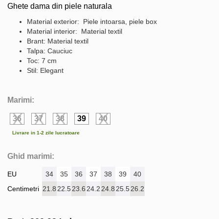
Ghete dama din piele naturala
Material exterior: Piele intoarsa, piele box
Material interior: Material textil
Brant: Material textil
Talpa: Cauciuc
Toc: 7 cm
Stil: Elegant
Marimi:
36
37
38
39
40
Livrare in 1-2 zile lucratoare
Ghid marimi:
EU
34
35
36
37
38
39
40
Centimetri
21.8
22.5
23.6
24.2
24.8
25.5
26.2